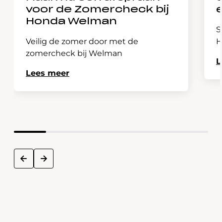
voor de Zomercheck bij
Honda Welman
S
Veilig de zomer door met de
H
zomercheck bij Welman
L
Lees meer
next
prev