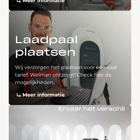
Meer informatie
Laadpaal
plaatsen
Wij verzorgen het plaatsen voor een vast
tarief. Welman ontzorgt! Check hier de
mogelijkheden.
Meer informatie