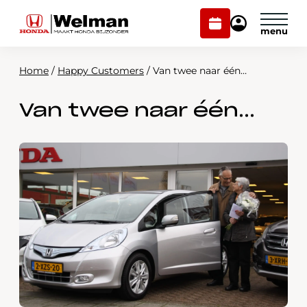
Plan
Mijn
onderhoud
Honda
Welman
Home
/
Happy Customers
/
Van twee naar één…
Modellen
Van twee naar één…
Voorraad
Plan onderhoud
Onderhoud en service
Mijn Honda Welman
Over ons
Webshop
Contact