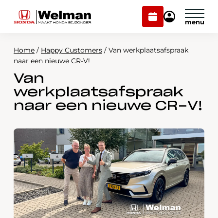
Plan
Mijn
onderhoud
Honda
Welman
Home
/
Happy Customers
/
Van werkplaatsafspraak
Modellen
naar een nieuwe CR-V!
Van
Voorraad
Plan onderhoud
werkplaatsafspraak
Onderhoud en service
naar een nieuwe CR-V!
Mijn Honda Welman
Over ons
Webshop
Contact