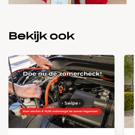
Bekijk ook
‹
Swipe
›