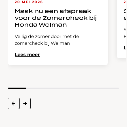
20 MEI 2026
2
Maak nu een afspraak
voor de Zomercheck bij
Honda Welman
S
Veilig de zomer door met de
H
zomercheck bij Welman
L
Lees meer
next
prev