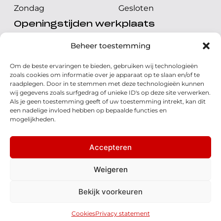
Zondag
Gesloten
Openingstijden werkplaats
Maandag t/m vrijdag
08.00 tot 17.00 uur
Beheer toestemming
Zaterdag
08.00 tot 17.00 uur
Om de beste ervaringen te bieden, gebruiken wij technologieën
Zondag
Gesloten
zoals cookies om informatie over je apparaat op te slaan en/of te
raadplegen. Door in te stemmen met deze technologieën kunnen
wij gegevens zoals surfgedrag of unieke ID's op deze site verwerken.
Volg ons
Als je geen toestemming geeft of uw toestemming intrekt, kan dit
een nadelige invloed hebben op bepaalde functies en
mogelijkheden.
Accepteren
© 2026 - Honda Welman
Privacy Statement
Weigeren
- Dé Honda Dealer van Nederland
Bekijk voorkeuren
Disclaimer
Cookies
Algemene voorwaarden
Realisatie: QStylez
Cookies
Privacy statement