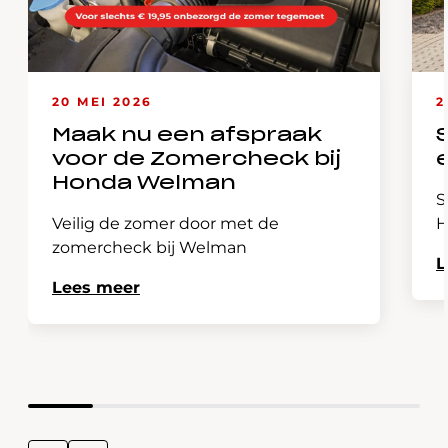
20 MEI 2026
2
Maak nu een afspraak
voor de Zomercheck bij
Honda Welman
S
Veilig de zomer door met de
H
zomercheck bij Welman
L
Lees meer