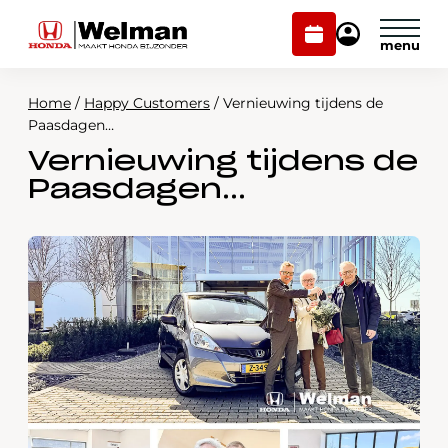
Plan
Mijn
onderhoud
Honda
Welman
Home
/
Happy Customers
/
Vernieuwing tijdens de
Modellen
Paasdagen…
Vernieuwing tijdens de
Voorraad
Plan onderhoud
Paasdagen…
Onderhoud en service
Mijn Honda Welman
Over ons
Webshop
Contact