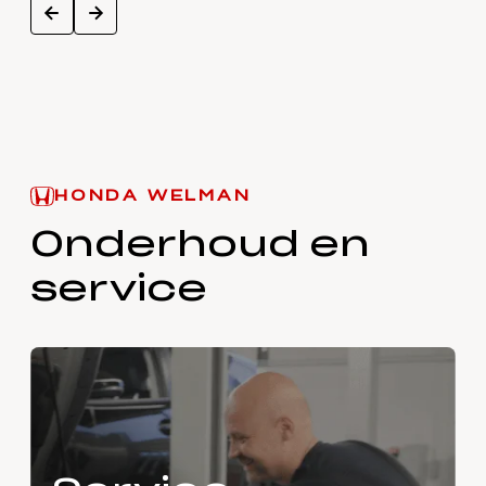
next
prev
HONDA WELMAN
Onderhoud en
service