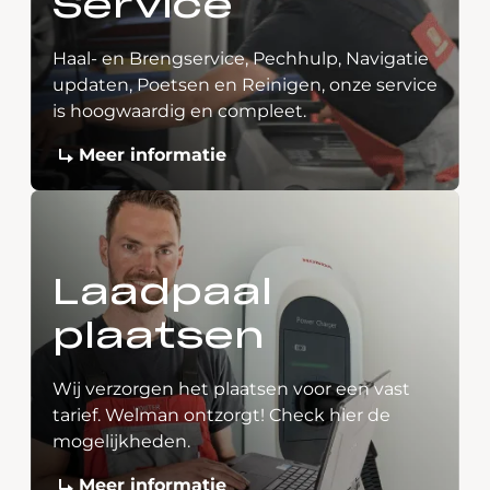
Service
Haal- en Brengservice, Pechhulp, Navigatie
updaten, Poetsen en Reinigen, onze service
is hoogwaardig en compleet.
Meer informatie
Laadpaal
plaatsen
Wij verzorgen het plaatsen voor een vast
tarief. Welman ontzorgt! Check hier de
mogelijkheden.
Meer informatie