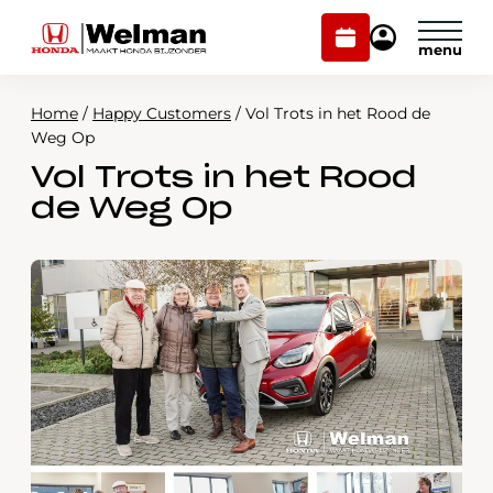
Plan
Mijn
onderhoud
Honda
Welman
Home
/
Happy Customers
/
Vol Trots in het Rood de
Modellen
Weg Op
Vol Trots in het Rood
Voorraad
Plan onderhoud
de Weg Op
Onderhoud en service
Mijn Honda Welman
Over ons
Webshop
Contact