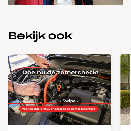
Bekijk ook
‹
Swipe
›