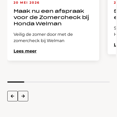
20 MEI 2026
2
Maak nu een afspraak
voor de Zomercheck bij
Honda Welman
S
Veilig de zomer door met de
H
zomercheck bij Welman
L
Lees meer
next
prev