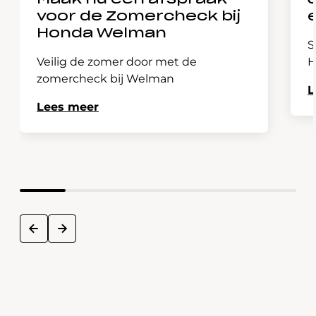
Maak nu een afspraak
voor de Zomercheck bij
Honda Welman
S
Veilig de zomer door met de
H
zomercheck bij Welman
L
Lees meer
next
prev