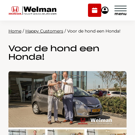
Plan
Mijn
onderhoud
Honda
Welman
Home
/
Happy Customers
/
Voor de hond een Honda!
Modellen
Voor de hond een
Voorraad
Plan onderhoud
Honda!
Onderhoud en service
Mijn Honda Welman
Over ons
Webshop
Contact