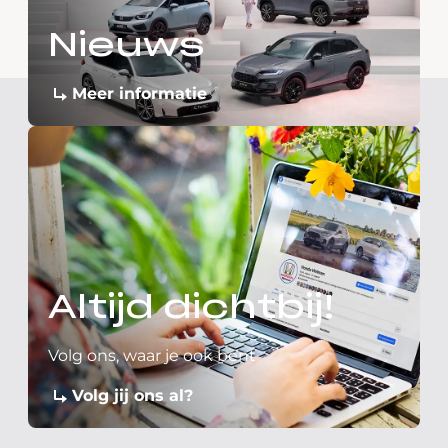
Nieuws
Meer informatie
Altijd dichtbij!
Volg ons, waar je ook bent
Volg jij ons al?