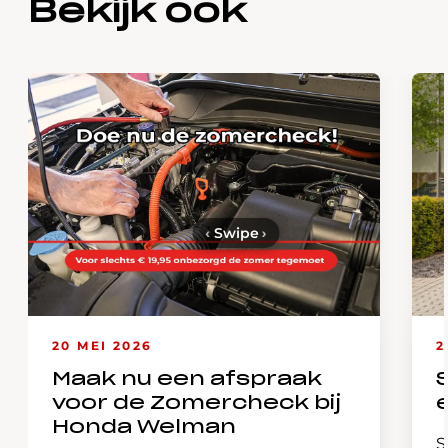
Bekijk ook
‹
Swipe
›
20 MEI 2026
2
Maak nu een afspraak
voor de Zomercheck bij
Honda Welman
S