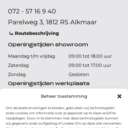
072 - 57 16 9 40
Parelweg 3, 1812 RS Alkmaar
Routebeschrijving
Openingstijden showroom
Maandag t/m vrijdag
09.00 tot 18.00 uur
Zaterdag
09.00 tot 17.00 uur
Zondag
Gesloten
Openingstijden werkplaats
Maandag t/m vrijdag
08.00 tot 17.00 uur
Beheer toestemming
Zaterdag
08.00 tot 17.00 uur
Om de beste ervaringen te bieden, gebruiken wij technologieën
Zondag
Gesloten
zoals cookies om informatie over je apparaat op te slaan en/of te
raadplegen. Door in te stemmen met deze technologieën kunnen
wij gegevens zoals surfgedrag of unieke ID's op deze site verwerken.
Volg ons