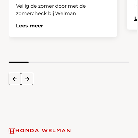
Veilig de zomer door met de
H
zomercheck bij Welman
L
Lees meer
next
prev
HONDA WELMAN