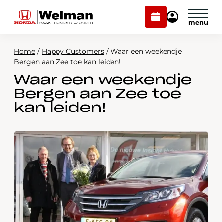
Plan
Mijn
onderhoud
Honda
Welman
Home
/
Happy Customers
/
Waar een weekendje
Modellen
Bergen aan Zee toe kan leiden!
Waar een weekendje
Voorraad
Plan onderhoud
Bergen aan Zee toe
Onderhoud en service
kan leiden!
Mijn Honda Welman
Over ons
Webshop
Contact