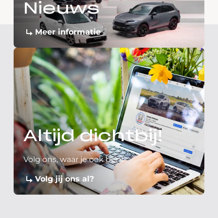
Nieuws
Meer informatie
Altijd dichtbij!
Volg ons, waar je ook bent
Volg jij ons al?