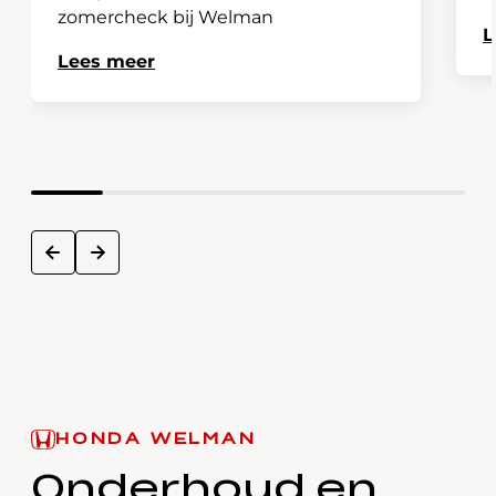
zomercheck bij Welman
L
Lees meer
next
prev
HONDA WELMAN
Onderhoud en