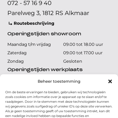
072 - 57 16 9 40
Parelweg 3, 1812 RS Alkmaar
Routebeschrijving
Openingstijden showroom
Maandag t/m vrijdag
09.00 tot 18.00 uur
Zaterdag
09.00 tot 17.00 uur
Zondag
Gesloten
Openingstijden werkplaats
Maandag t/m vrijdag
08.00 tot 17.00 uur
Beheer toestemming
Zaterdag
08.00 tot 17.00 uur
Om de beste ervaringen te bieden, gebruiken wij technologieën
Zondag
Gesloten
zoals cookies om informatie over je apparaat op te slaan en/of te
raadplegen. Door in te stemmen met deze technologieën kunnen
wij gegevens zoals surfgedrag of unieke ID's op deze site verwerken.
Volg ons
Als je geen toestemming geeft of uw toestemming intrekt, kan dit
een nadelige invloed hebben op bepaalde functies en