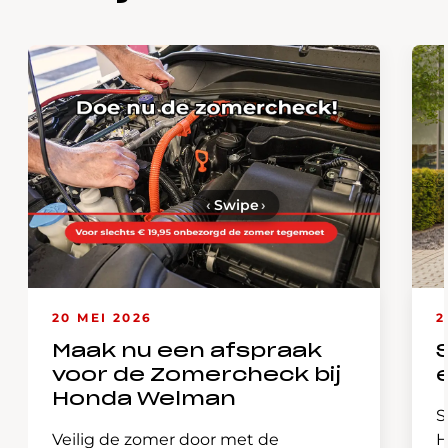
‹
Swipe
›
20 MEI 2026
2
Maak nu een afspraak
voor de Zomercheck bij
Honda Welman
S
Veilig de zomer door met de
H