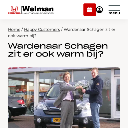
Plan
Mijn
onderhoud
Honda
Welman
Home
/
Happy Customers
/
Wardenaar Schagen zit er
Modellen
ook warm bij?
Wardenaar Schagen
Voorraad
Plan onderhoud
zit er ook warm bij?
Onderhoud en service
Mijn Honda Welman
Over ons
Webshop
Contact