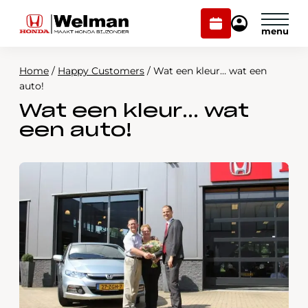
Plan
Mijn
onderhoud
Honda
Welman
Home
/
Happy Customers
/
Wat een kleur… wat een
Modellen
auto!
Wat een kleur… wat
Voorraad
Plan onderhoud
een auto!
Onderhoud en service
Mijn Honda Welman
Over ons
Webshop
Contact