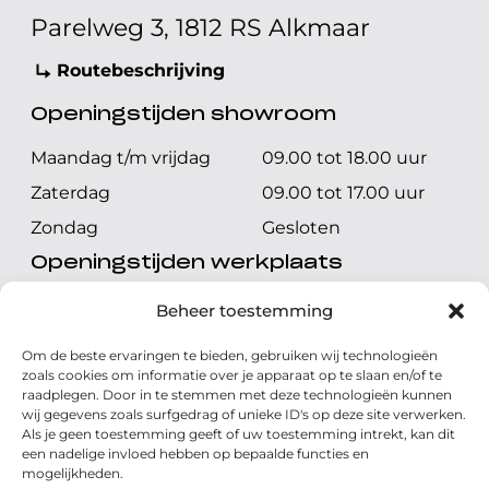
Parelweg 3, 1812 RS Alkmaar
Routebeschrijving
Openingstijden showroom
Maandag t/m vrijdag
09.00 tot 18.00 uur
Zaterdag
09.00 tot 17.00 uur
Zondag
Gesloten
Openingstijden werkplaats
Maandag t/m vrijdag
08.00 tot 17.00 uur
Beheer toestemming
Zaterdag
08.00 tot 17.00 uur
Om de beste ervaringen te bieden, gebruiken wij technologieën
Zondag
Gesloten
zoals cookies om informatie over je apparaat op te slaan en/of te
raadplegen. Door in te stemmen met deze technologieën kunnen
wij gegevens zoals surfgedrag of unieke ID's op deze site verwerken.
Volg ons
Als je geen toestemming geeft of uw toestemming intrekt, kan dit
een nadelige invloed hebben op bepaalde functies en
mogelijkheden.