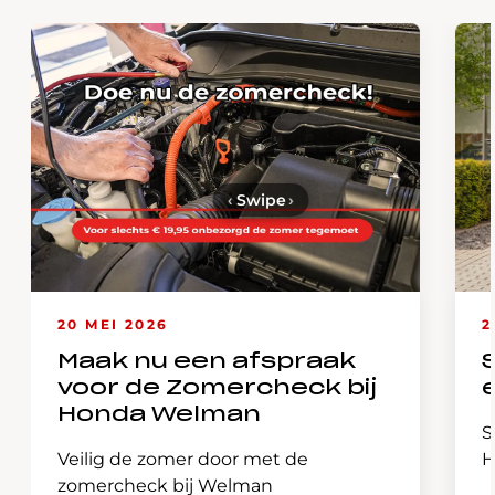
‹
Swipe
›
20 MEI 2026
2
Maak nu een afspraak
voor de Zomercheck bij
Honda Welman
S
Veilig de zomer door met de
H
zomercheck bij Welman