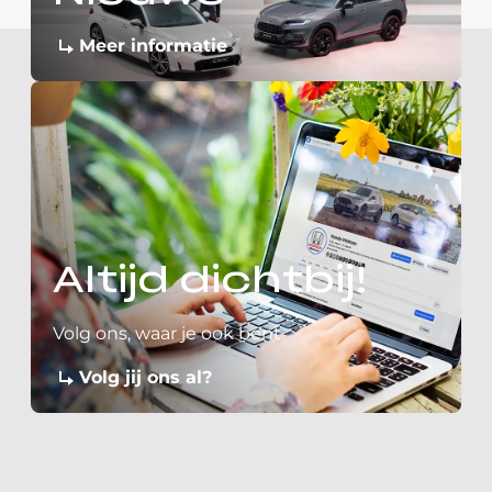
Meer informatie
Altijd dichtbij!
Volg ons, waar je ook bent
Volg jij ons al?