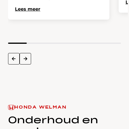
L
Lees meer
next
prev
HONDA WELMAN
Onderhoud en