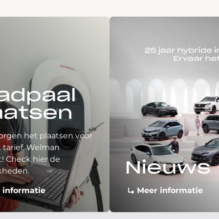
adpaal
aatsen
orgen het plaatsen voor
 tarief. Welman
! Check hier de
Nieuws
kheden.
 informatie
Meer informatie