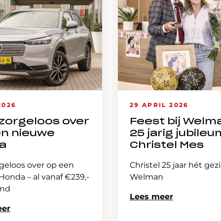
2026
29 APRIL 2026
zorgeloos over
Feest bij Welm
en nieuwe
25 jarig jubileu
a
Christel Mes
geloos over op een
Christel 25 jaar hét gez
onda – al vanaf €239,-
Welman
and
Lees meer
eer