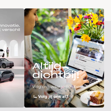
Altijd
dichtbij!
Volg ons, waar je ook bent
Volg jij ons al?