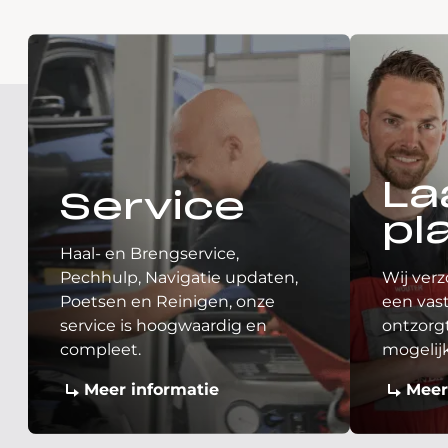
La
Service
pl
Haal- en Brengservice,
Pechhulp, Navigatie updaten,
Wij verz
Poetsen en Reinigen, onze
een vast
service is hoogwaardig en
ontzorgt
compleet.
mogelij
Meer informatie
Meer