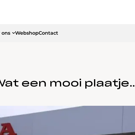
 ons
Webshop
Contact
id
id
Wat een mooi plaatje…