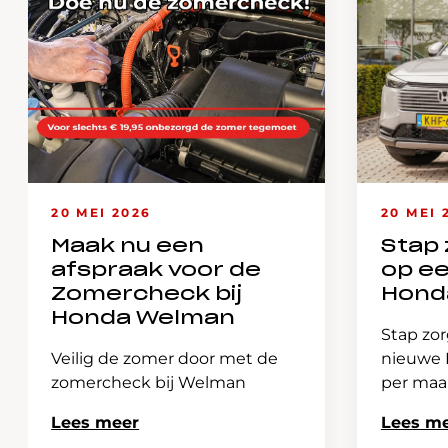
20 MEI 2026
20 MEI 
Maak nu een
Stap 
afspraak voor de
op e
Zomercheck bij
Hond
Honda Welman
Stap zor
Veilig de zomer door met de
nieuwe H
zomercheck bij Welman
per ma
Lees meer
Lees m