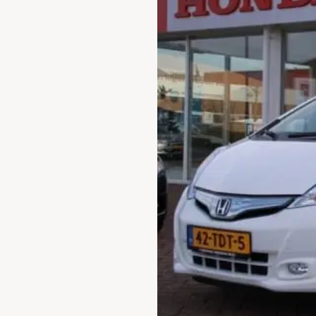
Waarschuwings­lampjes
Service
Pechhulp
Bandenspannings­lampje brandt
Poetsen en reinigen
Haal en breng service
WLTP-testmethode
Laadpaal plaatsen
Zomercheck