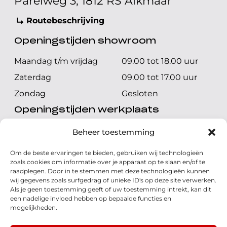
Parelweg 3, 1812 RS Alkmaar
Routebeschrijving
Openingstijden showroom
Maandag t/m vrijdag
09.00 tot 18.00 uur
Zaterdag
09.00 tot 17.00 uur
Zondag
Gesloten
Openingstijden werkplaats
Maandag t/m vrijdag
08.00 tot 17.00 uur
Beheer toestemming
Zaterdag
08.00 tot 17.00 uur
Om de beste ervaringen te bieden, gebruiken wij technologieën
Zondag
Gesloten
zoals cookies om informatie over je apparaat op te slaan en/of te
raadplegen. Door in te stemmen met deze technologieën kunnen
wij gegevens zoals surfgedrag of unieke ID's op deze site verwerken.
Volg ons
Als je geen toestemming geeft of uw toestemming intrekt, kan dit
een nadelige invloed hebben op bepaalde functies en
mogelijkheden.