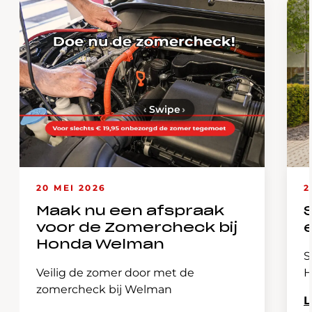
‹
Swipe
›
20 MEI 2026
2
Maak nu een afspraak
voor de Zomercheck bij
Honda Welman
S
Veilig de zomer door met de
H
zomercheck bij Welman
L