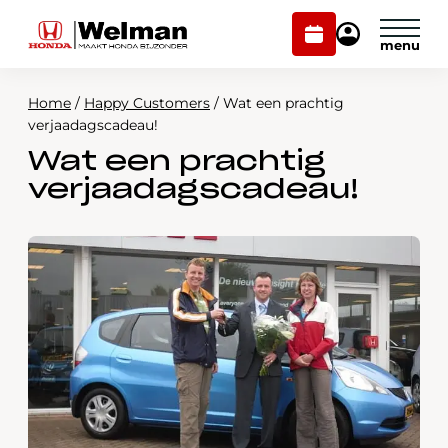
Plan
Mijn
onderhoud
Honda
Welman
Home
/
Happy Customers
/
Wat een prachtig
Modellen
verjaadagscadeau!
Wat een prachtig
Voorraad
Plan onderhoud
verjaadagscadeau!
Onderhoud en service
Mijn Honda Welman
Over ons
Webshop
Contact