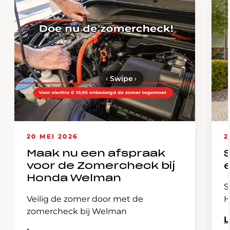
‹
Swipe
›
20 MEI 2026
2
Maak nu een afspraak
voor de Zomercheck bij
Honda Welman
S
Veilig de zomer door met de
H
zomercheck bij Welman
L