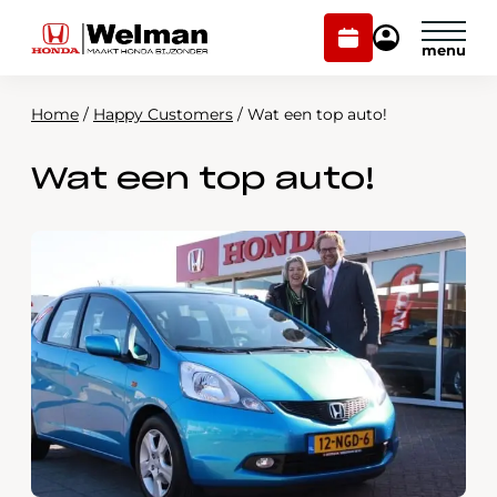
Plan
Mijn
onderhoud
Honda
Welman
Home
/
Happy Customers
/
Wat een top auto!
Modellen
Wat een top auto!
Voorraad
Plan onderhoud
Onderhoud en service
Mijn Honda Welman
Over ons
Webshop
Contact