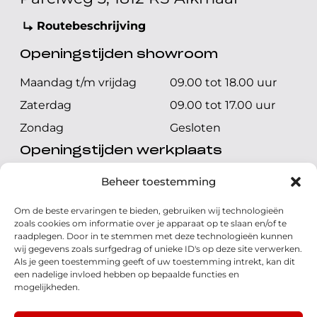
Routebeschrijving
Openingstijden showroom
Maandag t/m vrijdag
09.00 tot 18.00 uur
Zaterdag
09.00 tot 17.00 uur
Zondag
Gesloten
Openingstijden werkplaats
Maandag t/m vrijdag
08.00 tot 17.00 uur
Beheer toestemming
Zaterdag
08.00 tot 17.00 uur
Om de beste ervaringen te bieden, gebruiken wij technologieën
Zondag
Gesloten
zoals cookies om informatie over je apparaat op te slaan en/of te
raadplegen. Door in te stemmen met deze technologieën kunnen
wij gegevens zoals surfgedrag of unieke ID's op deze site verwerken.
Volg ons
Als je geen toestemming geeft of uw toestemming intrekt, kan dit
een nadelige invloed hebben op bepaalde functies en
mogelijkheden.