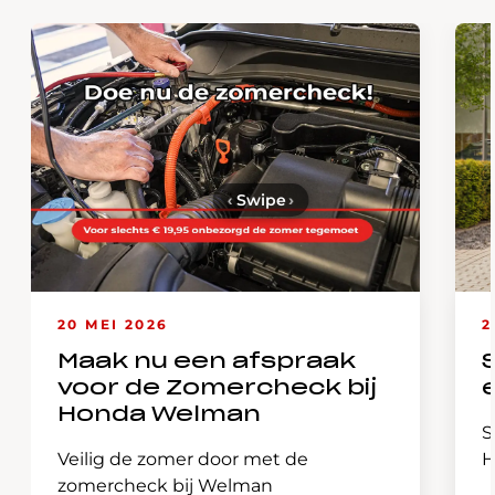
‹
Swipe
›
20 MEI 2026
2
Maak nu een afspraak
voor de Zomercheck bij
Honda Welman
S
Veilig de zomer door met de
H
zomercheck bij Welman