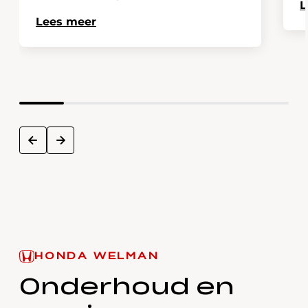
L
Lees meer
next
prev
HONDA WELMAN
Onderhoud en