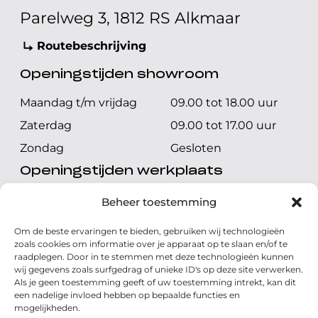
Parelweg 3, 1812 RS Alkmaar
Routebeschrijving
Openingstijden showroom
Maandag t/m vrijdag
09.00 tot 18.00 uur
Zaterdag
09.00 tot 17.00 uur
Zondag
Gesloten
Openingstijden werkplaats
Maandag t/m vrijdag
08.00 tot 17.00 uur
Beheer toestemming
Zaterdag
08.00 tot 17.00 uur
Om de beste ervaringen te bieden, gebruiken wij technologieën
Zondag
Gesloten
zoals cookies om informatie over je apparaat op te slaan en/of te
raadplegen. Door in te stemmen met deze technologieën kunnen
wij gegevens zoals surfgedrag of unieke ID's op deze site verwerken.
Volg ons
Als je geen toestemming geeft of uw toestemming intrekt, kan dit
een nadelige invloed hebben op bepaalde functies en
mogelijkheden.