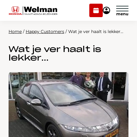
Plan
Mijn
onderhoud
Honda
Welman
Home
/
Happy Customers
/
Wat je ver haalt is lekker…
Modellen
Wat je ver haalt is
Voorraad
Plan onderhoud
lekker…
Onderhoud en service
Mijn Honda Welman
Over ons
Webshop
Contact