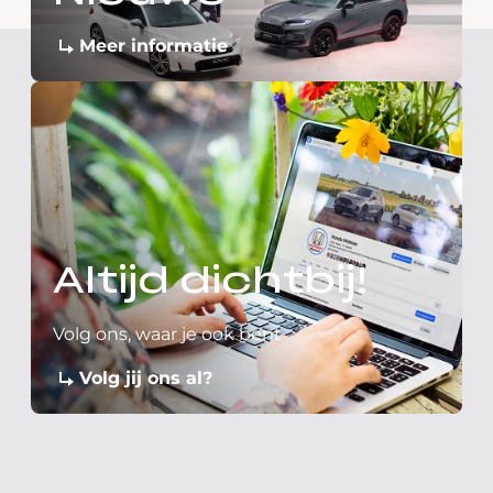
Meer informatie
Altijd dichtbij!
Volg ons, waar je ook bent
Volg jij ons al?