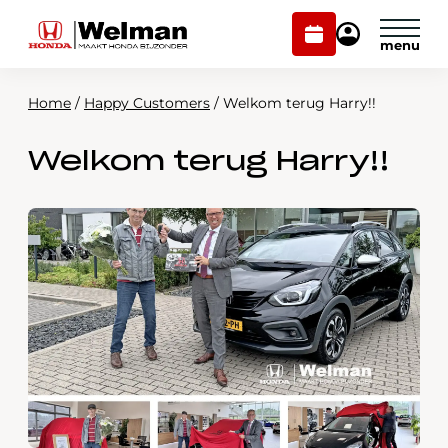
Plan
Mijn
onderhoud
Honda
Welman
Home
/
Happy Customers
/
Welkom terug Harry!!
Modellen
Welkom terug Harry!!
Voorraad
Plan onderhoud
Onderhoud en service
Mijn Honda Welman
Over ons
Webshop
Contact