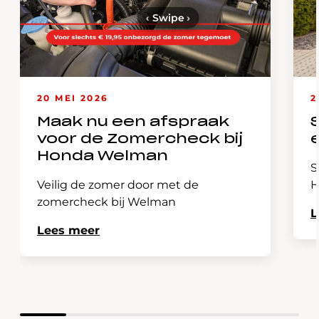
‹
Swipe
›
20 MEI 2026
2
Maak nu een afspraak
voor de Zomercheck bij
Honda Welman
S
Veilig de zomer door met de
H
zomercheck bij Welman
L
Lees meer