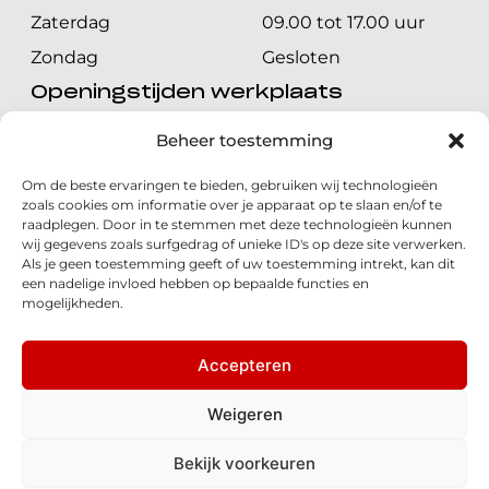
Zaterdag
09.00 tot 17.00 uur
Zondag
Gesloten
Openingstijden werkplaats
Maandag t/m vrijdag
08.00 tot 17.00 uur
Beheer toestemming
Zaterdag
08.00 tot 17.00 uur
Om de beste ervaringen te bieden, gebruiken wij technologieën
Zondag
Gesloten
zoals cookies om informatie over je apparaat op te slaan en/of te
raadplegen. Door in te stemmen met deze technologieën kunnen
wij gegevens zoals surfgedrag of unieke ID's op deze site verwerken.
Volg ons
Als je geen toestemming geeft of uw toestemming intrekt, kan dit
een nadelige invloed hebben op bepaalde functies en
mogelijkheden.
Accepteren
© 2026 - Honda Welman
Privacy Statement
Weigeren
- Dé Honda Dealer van Nederland
Bekijk voorkeuren
Disclaimer
Cookies
Algemene voorwaarden