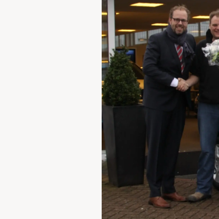
Waarschuwings­lampjes
Service
Pechhulp
Bandenspannings­lampje brandt
Poetsen en reinigen
Haal en breng service
WLTP-testmethode
Laadpaal plaatsen
Zomercheck