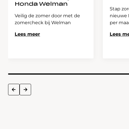
Honda Welman
Stap zor
Veilig de zomer door met de
nieuwe H
zomercheck bij Welman
per ma
Lees meer
Lees m
next
prev