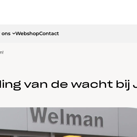
 ons
Webshop
Contact
n!
id
id
ing van de wacht bij