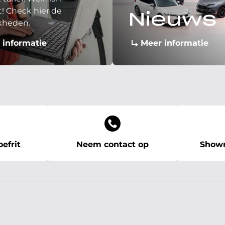
! Check hier de
Nieuws
kheden.
 informatie
Meer informatie
efrit
Neem contact op
Showr