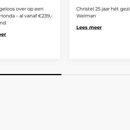
geloos over op een
Christel 25 jaar hét gez
onda – al vanaf €239,-
Welman
and
Lees meer
eer