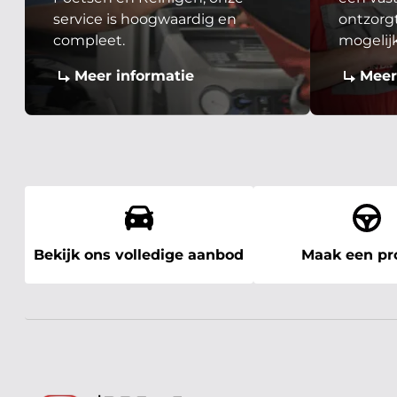
service is hoogwaardig en
ontzorgt
compleet.
mogelij
Meer informatie
Meer
Bekijk ons volledige aanbod
Maak een pro