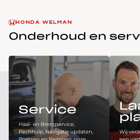
HONDA WELMAN
Onderhoud en serv
La
Service
pl
Haal- en Brengservice,
Pechhulp, Navigatie updaten,
Wij verz
Poetsen en Reinigen, onze
een vast