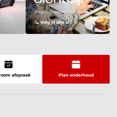
dichtbij!
Volg ons, waar je ook bent
Volg jij ons al?
oom afspraak
Plan onderhoud