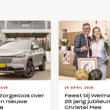
2026
29 APRIL 2026
zorgeloos over
Feest bij Welm
en nieuwe
25 jarig jubileu
a
Christel Mes