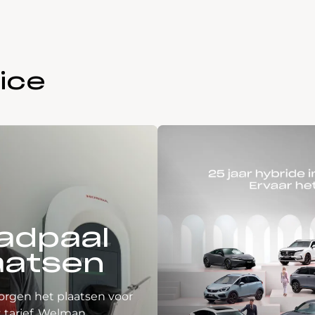
ice
adpaal
aatsen
orgen het plaatsen voor
 tarief. Welman