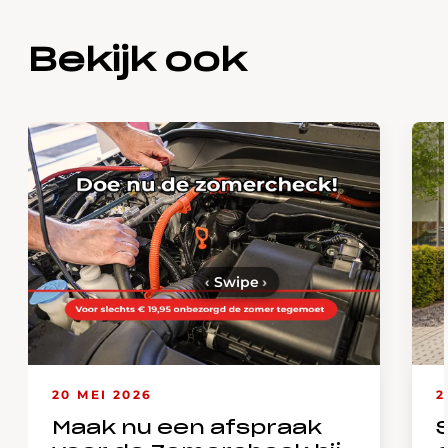
Bekijk ook
‹
Swipe
›
20 MEI 2026
2
Maak nu een afspraak