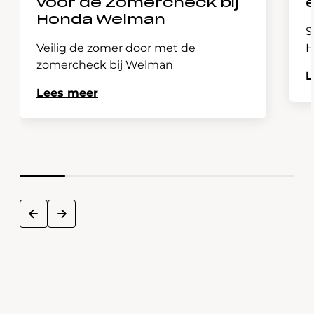
voor de Zomercheck bij
Honda Welman
S
Veilig de zomer door met de
H
zomercheck bij Welman
L
Lees meer
next
prev