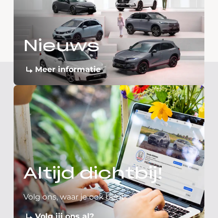
Nieuws
Meer informatie
Altijd dichtbij!
Volg ons, waar je ook bent
Volg jij ons al?