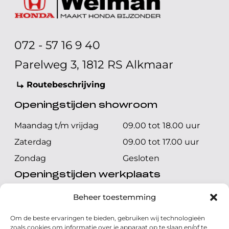
072 - 57 16 9 40
Parelweg 3, 1812 RS Alkmaar
Routebeschrijving
Openingstijden showroom
Maandag t/m vrijdag
09.00 tot 18.00 uur
Zaterdag
09.00 tot 17.00 uur
Zondag
Gesloten
Openingstijden werkplaats
Maandag t/m vrijdag
08.00 tot 17.00 uur
Beheer toestemming
Zaterdag
08.00 tot 17.00 uur
Om de beste ervaringen te bieden, gebruiken wij technologieën
Zondag
Gesloten
zoals cookies om informatie over je apparaat op te slaan en/of te