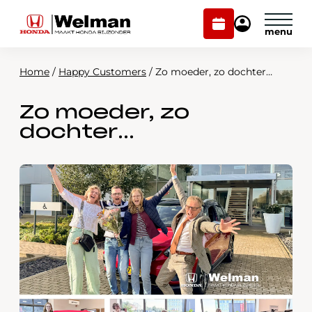
Plan
Mijn
onderhoud
Honda
Welman
Home
/
Happy Customers
/
Zo moeder, zo dochter…
Modellen
Zo moeder, zo
Voorraad
Plan onderhoud
dochter…
Onderhoud en service
Mijn Honda Welman
Over ons
Webshop
Contact