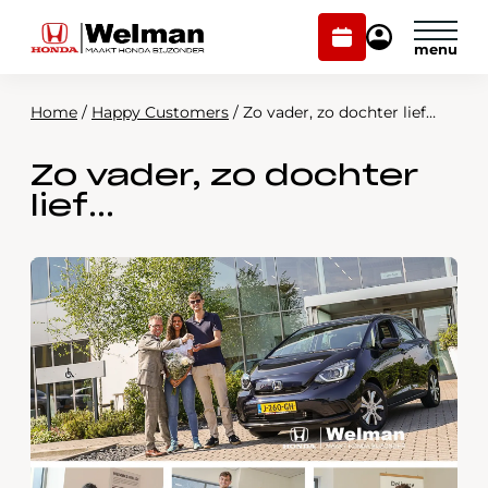
Plan
Mijn
onderhoud
Honda
Welman
Home
/
Happy Customers
/
Zo vader, zo dochter lief…
Modellen
Zo vader, zo dochter
Voorraad
Plan onderhoud
lief…
Onderhoud en service
Mijn Honda Welman
Over ons
Webshop
Contact