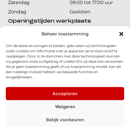
Zaterdag
09.00 tot 17.00 uur
Zondag
Gesloten
Openingstijden werkplaats
Maandag t/m vrijdag
08.00 tot 17.00 uur
Beheer toestemming
Zaterdag
08.00 tot 17.00 uur
Om de beste ervaringen te bieden, gebruiken wij technologieën
Zondag
Gesloten
zoals cookies om informatie over je apparaat op te slaan en/of te
raadplegen. Door in te stemmen met deze technologieën kunnen
wij gegevens zoals surfgedrag of unieke ID's op deze site verwerken.
Volg ons
Als je geen toestemming geeft of uw toestemming intrekt, kan dit
een nadelige invloed hebben op bepaalde functies en
mogelijkheden.
Accepteren
© 2026 - Honda Welman
Privacy Statement
Weigeren
- Dé Honda Dealer van Nederland
Bekijk voorkeuren
Disclaimer
Cookies
Algemene voorwaarden