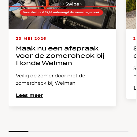
‹
Swipe
›
20 MEI 2026
2
Maak nu een afspraak
voor de Zomercheck bij
Honda Welman
S
Veilig de zomer door met de
H
zomercheck bij Welman
L
Lees meer