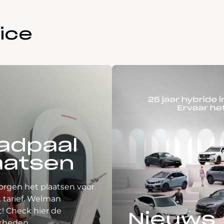
ice
adpaal
aatsen
orgen het plaatsen voor
 tarief. Welman
! Check hier de
Nieuws
kheden.