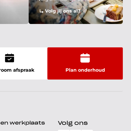
Volg jij ons al?
oom afspraak
Plan onderhoud
den werkplaats
Volg ons