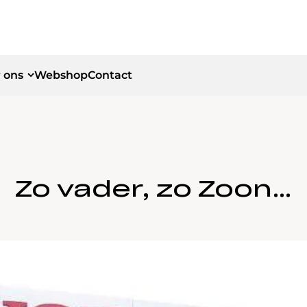
 ons
Webshop
Contact
id
id
Zo vader, zo Zoon…