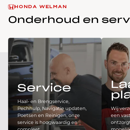
HONDA WELMAN
Onderhoud en serv
La
Service
pl
Haal- en Brengservice,
Pechhulp, Navigatie updaten,
Wij verz
Poetsen en Reinigen, onze
een vast
service is hoogwaardig en
ontzorgt
compleet.
mogelij