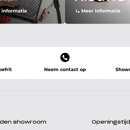
 informatie
Meer informatie
efrit
Neem contact op
Showr
ijden showroom
Openingstij