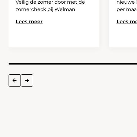
Veilig de zomer door met de
nieuwe H
zomercheck bij Welman
per ma
Lees meer
Lees m
next
prev