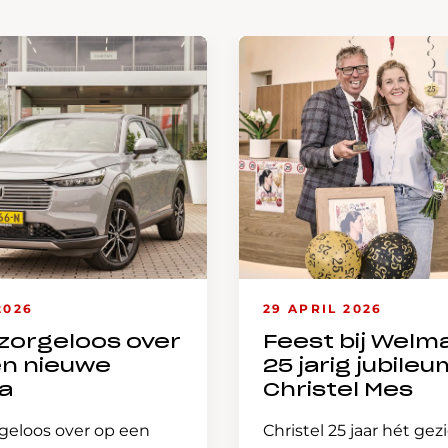
2026
29 APRIL 2026
zorgeloos over
Feest bij Welm
en nieuwe
25 jarig jubileu
a
Christel Mes
geloos over op een
Christel 25 jaar hét gez