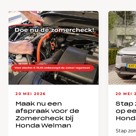
20 MEI 2026
20 MEI 
Maak nu een
Stap 
afspraak voor de
op e
Zomercheck bij
Hond
Honda Welman
Stap zor