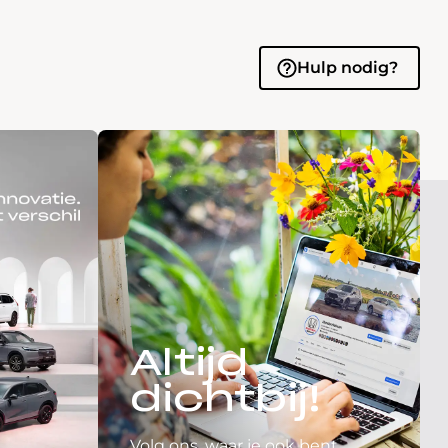
Hulp nodig?
Altijd
dichtbij!
Volg ons, waar je ook bent