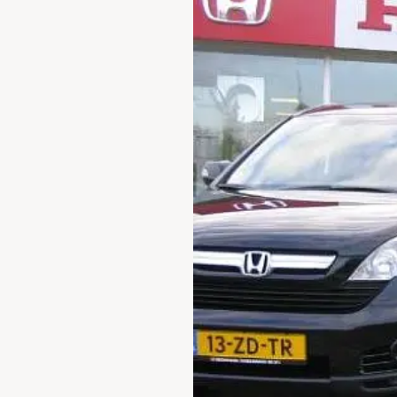
Waarschuwings­lampjes
Service
Pechhulp
Bandenspannings­lampje brandt
Poetsen en reinigen
Haal en breng service
WLTP-testmethode
Laadpaal plaatsen
Zomercheck