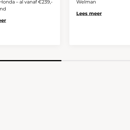
onda – al vanaf €239,-
Welman
and
Lees meer
eer