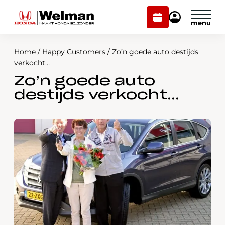
Plan
Mijn
onderhoud
Honda
Welman
Home
/
Happy Customers
/
Zo’n goede auto destijds
Modellen
verkocht…
Zo’n goede auto
Voorraad
Plan onderhoud
destijds verkocht…
Onderhoud en service
Mijn Honda Welman
Over ons
Webshop
Contact