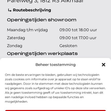
Parelweg 3, 1812 RS Alkmaar
Routebeschrijving
Openingstijden showroom
Maandag t/m vrijdag
09.00 tot 18.00 uur
Zaterdag
09.00 tot 17.00 uur
Zondag
Gesloten
Openingstijden werkplaats
Maandag t/m vrijdag
08.00 tot 17.00 uur
Beheer toestemming
Zaterdag
08.00 tot 17.00 uur
Om de beste ervaringen te bieden, gebruiken wij technologieën
Zondag
Gesloten
zoals cookies om informatie over je apparaat op te slaan en/of te
raadplegen. Door in te stemmen met deze technologieën kunnen
wij gegevens zoals surfgedrag of unieke ID's op deze site verwerken.
Volg ons
Als je geen toestemming geeft of uw toestemming intrekt, kan dit
een nadelige invloed hebben op bepaalde functies en
mogelijkheden.