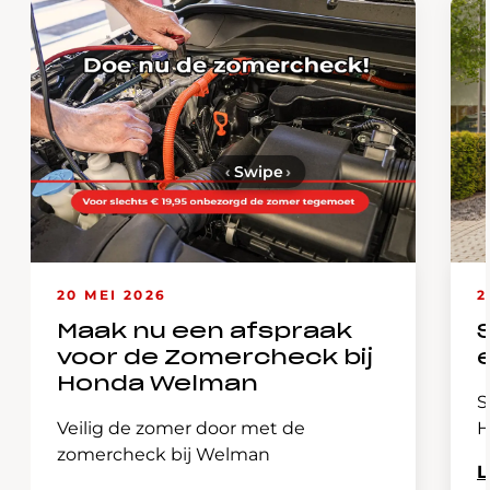
‹
Swipe
›
20 MEI 2026
2
Maak nu een afspraak
voor de Zomercheck bij
Honda Welman
S
Veilig de zomer door met de
H
zomercheck bij Welman
L