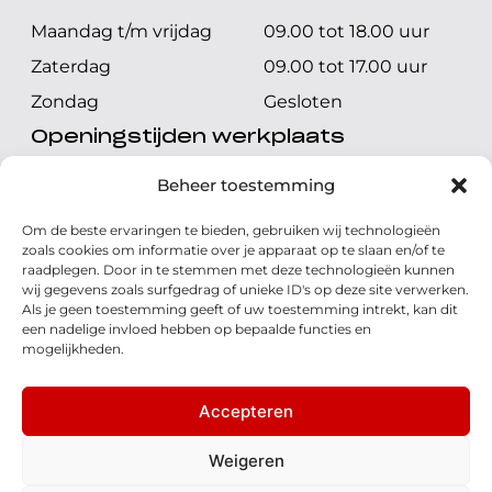
Maandag t/m vrijdag
09.00 tot 18.00 uur
Zaterdag
09.00 tot 17.00 uur
Zondag
Gesloten
Openingstijden werkplaats
Maandag t/m vrijdag
08.00 tot 17.00 uur
Beheer toestemming
Zaterdag
08.00 tot 17.00 uur
Om de beste ervaringen te bieden, gebruiken wij technologieën
Zondag
Gesloten
zoals cookies om informatie over je apparaat op te slaan en/of te
raadplegen. Door in te stemmen met deze technologieën kunnen
wij gegevens zoals surfgedrag of unieke ID's op deze site verwerken.
Volg ons
Als je geen toestemming geeft of uw toestemming intrekt, kan dit
een nadelige invloed hebben op bepaalde functies en
mogelijkheden.
Accepteren
© 2026 - Honda Welman
Privacy Statement
Weigeren
- Dé Honda Dealer van Nederland