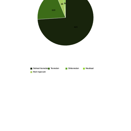
5
5
26
113
423
Geheel tevreden
Tevreden
Ontevreden
Neutraal
Niet ingevuld