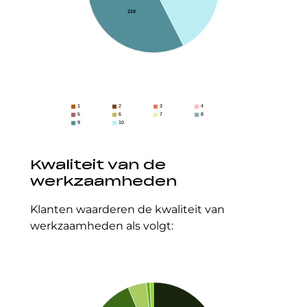
210
1
2
3
4
5
6
7
8
9
10
Kwaliteit van de
werkzaamheden
Klanten waarderen de kwaliteit van
werkzaamheden als volgt: