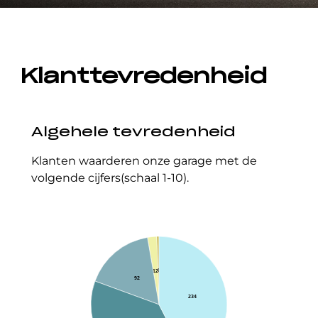
Klanttevredenheid
Algehele tevredenheid
Klanten waarderen onze garage met de
volgende cijfers(schaal 1-10).
0
0
0
0
0
3
12
92
234