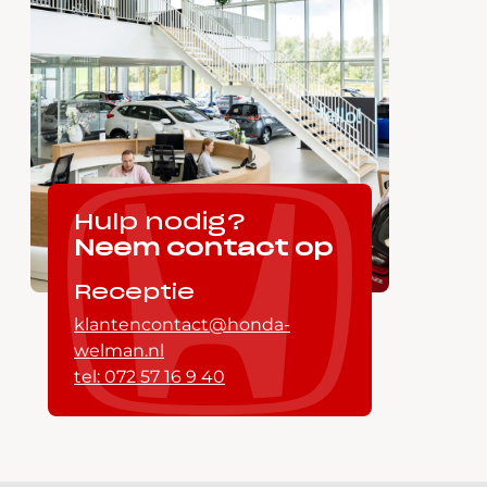
Hulp nodig?
Neem contact op
Receptie
klantencontact@honda-
welman.nl
tel: 072 57 16 9 40