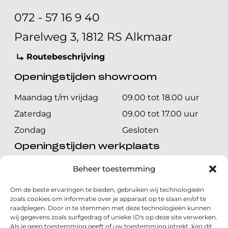
072 - 57 16 9 40
Parelweg 3, 1812 RS Alkmaar
Routebeschrijving
Openingstijden showroom
Maandag t/m vrijdag
09.00 tot 18.00 uur
Zaterdag
09.00 tot 17.00 uur
Zondag
Gesloten
Openingstijden werkplaats
Maandag t/m vrijdag
08.00 tot 17.00 uur
Beheer toestemming
Zaterdag
08.00 tot 17.00 uur
Om de beste ervaringen te bieden, gebruiken wij technologieën
Zondag
Gesloten
zoals cookies om informatie over je apparaat op te slaan en/of te
raadplegen. Door in te stemmen met deze technologieën kunnen
wij gegevens zoals surfgedrag of unieke ID's op deze site verwerken.
Volg ons
Als je geen toestemming geeft of uw toestemming intrekt, kan dit