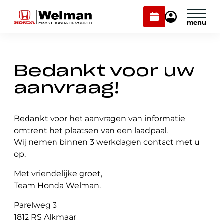
Plan
Mijn
onderhoud
Honda
Welman
Home
/
Onderhoud en service
/
Service
/
Laadpaal
Modellen
plaatsen
/
Bedankt
Bedankt voor uw
Voorraad
Plan onderhoud
aanvraag!
Onderhoud en service
Mijn Honda Welman
Bedankt voor het aanvragen van informatie
Over ons
omtrent het plaatsen van een laadpaal.
Wij nemen binnen 3 werkdagen contact met u
op.
Webshop
Met vriendelijke groet,
Contact
Team Honda Welman.
Parelweg 3
1812 RS Alkmaar