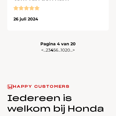
26 juli 2024
Pagina 4 van 20
<
...
2
3
4
5
6
...
10
20
...
>
HAPPY CUSTOMERS
Iedereen is
welkom bij
Honda