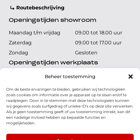
Routebeschrijving
Openingstijden showroom
Maandag t/m vrijdag
09.00 tot 18.00 uur
Zaterdag
09.00 tot 17.00 uur
Zondag
Gesloten
Openingstijden werkplaats
Maandag t/m vrijdag
08.00 tot 17.00 uur
Beheer toestemming
Zaterdag
08.00 tot 17.00 uur
Om de beste ervaringen te bieden, gebruiken wij technologieën
Zondag
Gesloten
zoals cookies om informatie over je apparaat op te slaan en/of te
raadplegen. Door in te stemmen met deze technologieën kunnen
wij gegevens zoals surfgedrag of unieke ID's op deze site verwerken.
Volg ons
Als je geen toestemming geeft of uw toestemming intrekt, kan dit
een nadelige invloed hebben op bepaalde functies en
mogelijkheden.