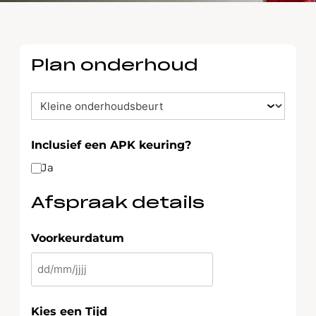
Plan onderhoud
afspraak
Inclusief een APK keuring?
Ja
Afspraak details
Voorkeurdatum
DD
slash
MM
Kies een Tijd