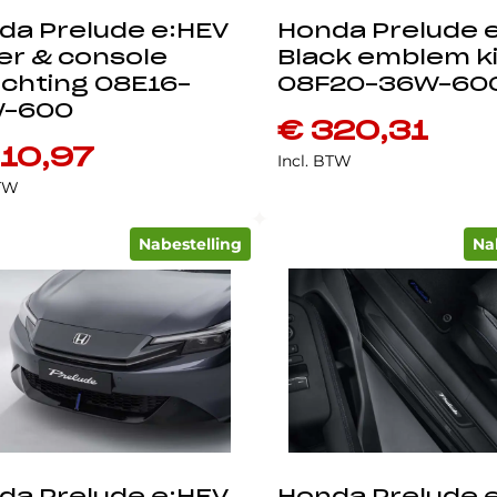
da Prelude e:HEV
Honda Prelude 
er & console
Black emblem ki
ichting 08E16-
08F20-36W-60
-600
€
320,31
10,97
Incl. BTW
BTW
Nabestelling
Na