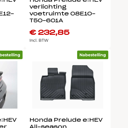
e:HEV
Honda Prelude e:HEV
verlichting
E12-
voetruimte 08E10-
T50-601A
€
232,85
Incl. BTW
bestelling
Nabestelling
e:HEV
Honda Prelude e:HEV
er
All-season