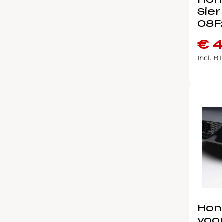
Hon
Sierl
08F
€
4
Incl. 
Hon
voo