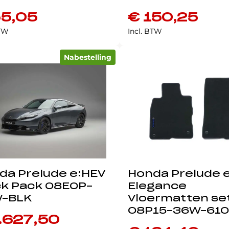
5,05
€
150,25
BTW
Incl. BTW
Nabestelling
da Prelude e:HEV
Honda Prelude 
ck Pack 08E0P-
Elegance
-BLK
Vloermatten se
08P15-36W-61
.627,50