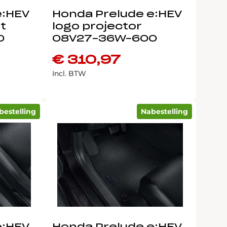
e:HEV
Honda Prelude e:HEV
t
logo projector
0
08V27-36W-600
€
310,97
Incl. BTW
bestelling
Nabestelling