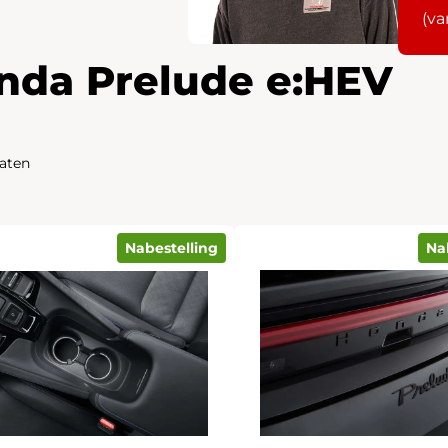
(va
nda Prelude e:HEV
taten
Nabestelling
Na