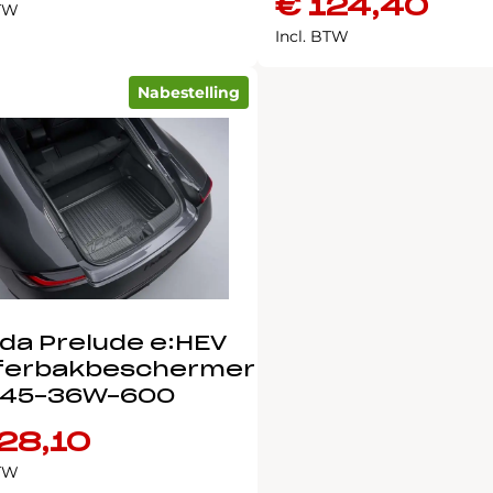
€
124,40
BTW
Incl. BTW
Nabestelling
da Prelude e:HEV
ferbakbeschermer
45-36W-600
28,10
BTW