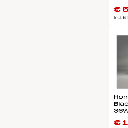
€
5
Incl. 
Hon
Bla
36W
€
1