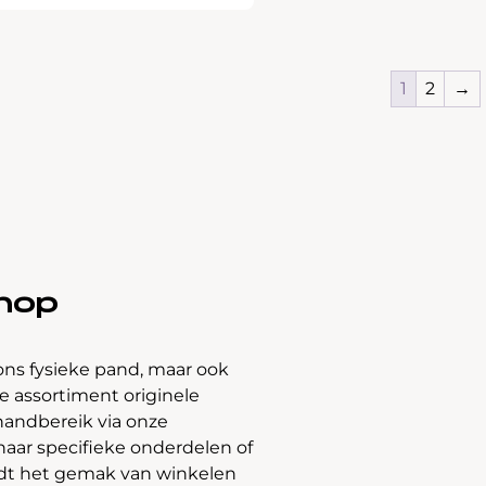
1
2
→
hop
ons fysieke pand, maar ook
 assortiment originele
handbereik via onze
naar specifieke onderdelen of
edt het gemak van winkelen