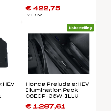
€
422,75
Incl. BTW
Nabestelling
e:HEV
Honda Prelude e:HEV
Illumination Pack
t
08E0P-36W-ILLU
0
€
1.287,61