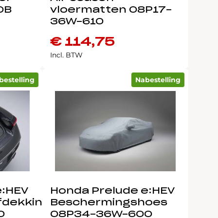
0B
vloermatten 08P17-
36W-610
€
114,75
Incl. BTW
bestelling
Nabestelling
e:HEV
Honda Prelude e:HEV
fdekking
Beschermingshoes
0
08P34-36W-600