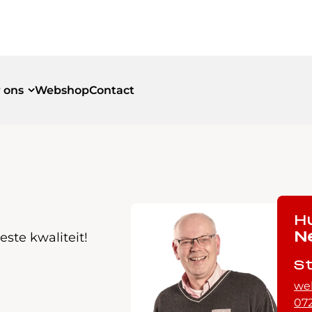
 ons
Webshop
Contact
id
id
H
ste kwaliteit!
N
S
we
072