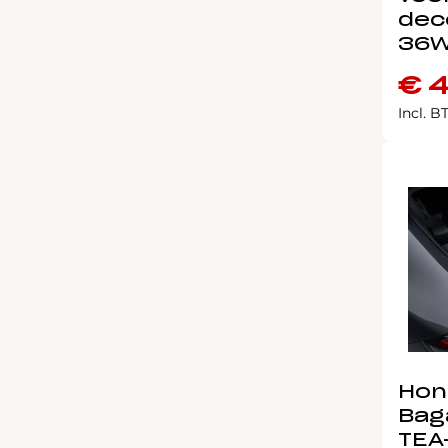
dec
36W
€
4
Incl. 
Hon
Bag
TEA