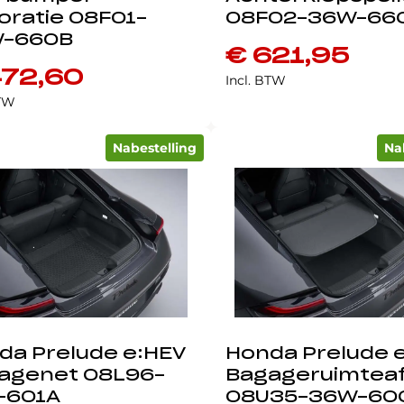
oratie 08F01-
08F02-36W-66
-660B
€
621,95
72,60
Incl. BTW
BTW
Nabestelling
Na
da Prelude e:HEV
Honda Prelude 
agenet 08L96-
Bagageruimtea
-601A
08U35-36W-60