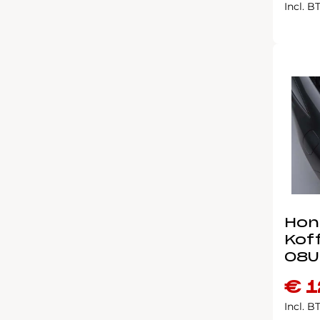
Incl. 
Hon
Kof
08U
€
1
Incl. 