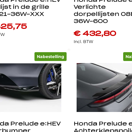
da Prelude e:HEV
Honda Prelude 
ijst in de grille
Verlichte
21-36W-XXX
dorpellijsten 08
36W-600
25,75
€
432,80
BTW
Incl. BTW
Nabestelling
Na
da Prelude e:HEV
Honda Prelude 
rbumper
Achterklepspoil