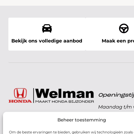
Bekijk ons volledige aanbod
Maak een pro
Openingst
Maandag t/m v
072 - 57 16 9 40
Beheer toestemming
Zaterdag
Parelweg 3, 1812 RS
Om de beste ervaringen te bieden, gebruiken wij technologieën zoals
Zondag