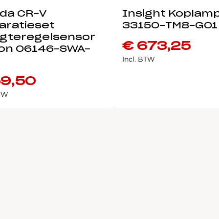
da CR-V
Insight Koplamp
aratieset
33150-TM8-G01
gteregelsensor
€
673,25
on 06146-SWA-
Incl. BTW
9,50
BTW