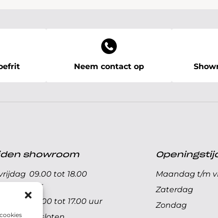
efrit
Neem contact op
Showr
ijden showroom
Openingstij
rijdag
09.00 tot 18.00
Maandag t/m vr
uur
Zaterdag
09.00 tot 17.00 uur
Zondag
 cookies
Gesloten