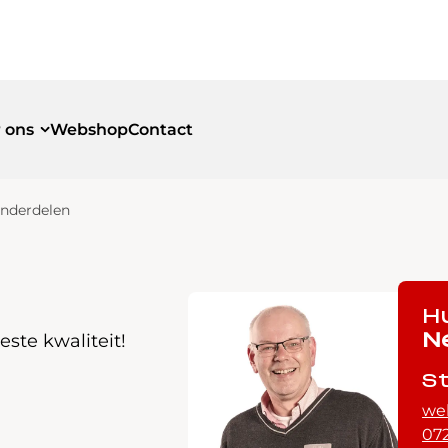
 ons
Webshop
Contact
onderdelen
id
id
H
ste kwaliteit!
N
S
we
072