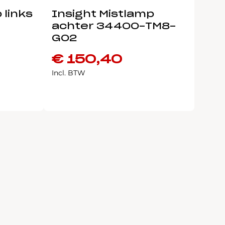
 links
Insight Mistlamp
achter 34400-TM8-
G02
€
150,40
Incl. BTW