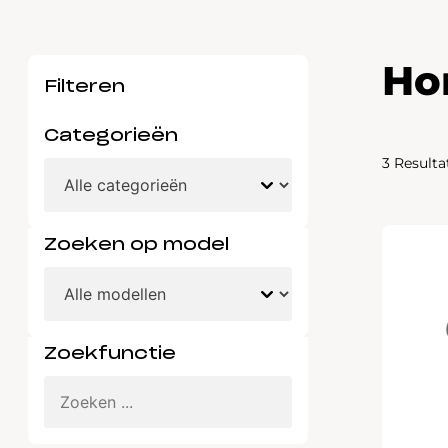
Waarschuwings­lampjes
Service
Ho
Pechhulp
Filteren
Bandenspannings­lampje brandt
Categorieën
Poetsen en reinigen
3 Resulta
Haal en breng service
WLTP-testmethode
Zoeken op model
Laadpaal plaatsen
Zomercheck
Zoekfunctie