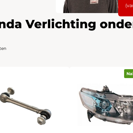
(va
nda Verlichting onde
ten
Na