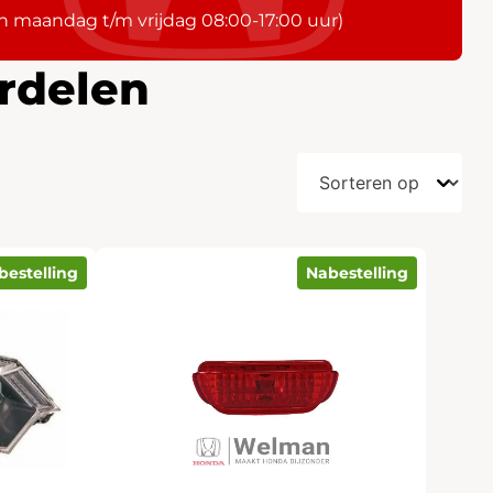
n maandag t/m vrijdag 08:00-17:00 uur)
rdelen
bestelling
Nabestelling