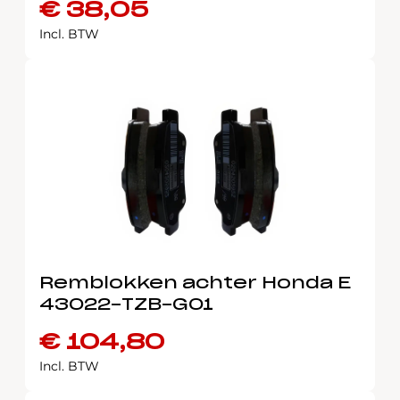
€
38,05
Incl. BTW
Remblokken achter Honda E
43022-TZB-G01
€
104,80
Incl. BTW