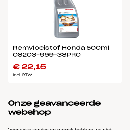
Remvloeistof Honda 500ml
08203-999-38PRO
€
22,15
Incl. BTW
Onze geavanceerde
webshop
Voor extra service en gemak hebben we niet