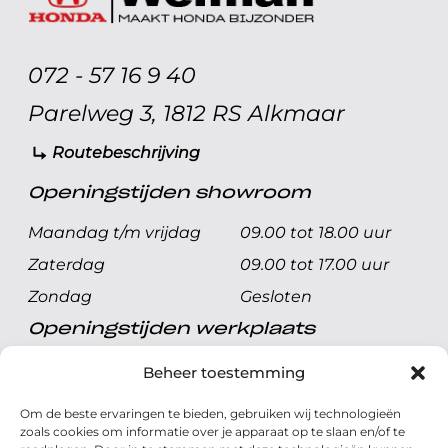
072 - 57 16 9 40
Parelweg 3, 1812 RS Alkmaar
Routebeschrijving
Openingstijden showroom
Maandag t/m vrijdag
09.00 tot 18.00 uur
Zaterdag
09.00 tot 17.00 uur
Zondag
Gesloten
Openingstijden werkplaats
Maandag t/m vrijdag
08.00 tot 17.00 uur
Beheer toestemming
Zaterdag
08.00 tot 17.00 uur
Om de beste ervaringen te bieden, gebruiken wij technologieën
Zondag
Gesloten
zoals cookies om informatie over je apparaat op te slaan en/of te