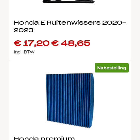
Honda E Ruitenwissers 2020-
2023
€
17,20
€
48,65
-
Prijsklasse:
Incl. BTW
€ 17,20
tot
Nabestelling
€ 48,65
Honda premium