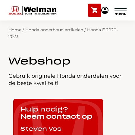
Winkelwagen
Mijn
Honda
Welman
Zoekfunctie
Home
/
Honda onderhoud artikelen
/
Honda E 2020-
Modellen
2023
Voorraad
Plan onderhoud
Webshop
Onderhoud en service
Mijn Honda Welman
Gebruik originele Honda onderdelen voor
Over ons
de beste kwaliteit!
Webshop
Hulp nodig?
Contact
Neem contact op
Steven Vos