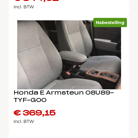
Incl. BTW
Nabestelling
Honda E Armsteun 08U89-
TYF-G00
€
369,15
Incl. BTW