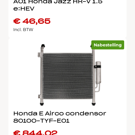
A01 Honda Jazz HR-V 1.5
e:HEV
€
46,65
Incl. BTW
Nabestelling
Honda E Airco condensor
80100-TYF-E01
€
844,02