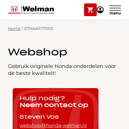
Winkelwagen
Mijn
Honda
Welman
Zoekfunctie
Home
/
07HAAPJ70101
Modellen
Voorraad
Plan onderhoud
Webshop
Onderhoud en service
Mijn Honda Welman
Gebruik originele Honda onderdelen voor
de beste kwaliteit!
Over ons
Webshop
Hulp nodig?
Neem contact op
Contact
Steven Vos
webshop@honda-welman.nl