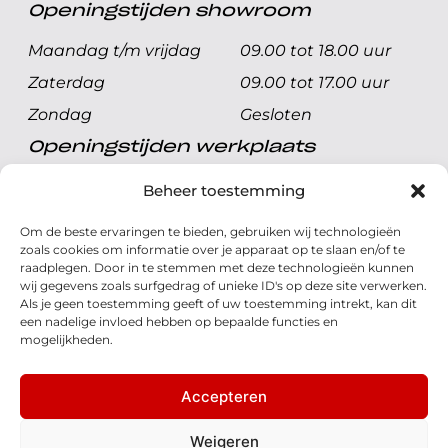
Openingstijden showroom
Maandag t/m vrijdag
09.00 tot 18.00 uur
Zaterdag
09.00 tot 17.00 uur
Zondag
Gesloten
Openingstijden werkplaats
Maandag t/m vrijdag
08.00 tot 17.00 uur
Beheer toestemming
Zaterdag
08.00 tot 17.00 uur
Om de beste ervaringen te bieden, gebruiken wij technologieën
Zondag
Gesloten
zoals cookies om informatie over je apparaat op te slaan en/of te
raadplegen. Door in te stemmen met deze technologieën kunnen
wij gegevens zoals surfgedrag of unieke ID's op deze site verwerken.
Volg ons
Als je geen toestemming geeft of uw toestemming intrekt, kan dit
een nadelige invloed hebben op bepaalde functies en
mogelijkheden.
Accepteren
© 2026 - Honda Welman
Privacy Statement
Weigeren