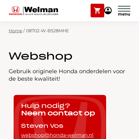
Winkelwagen
Mijn
Honda
Welman
Zoekfunctie
Home
/
08702-W-B528MHE
Modellen
Voorraad
Plan onderhoud
Webshop
Onderhoud en service
Mijn Honda Welman
Gebruik originele Honda onderdelen voor
de beste kwaliteit!
Over ons
Webshop
Hulp nodig?
Neem contact op
Contact
Steven Vos
webshop@honda-welman.nl