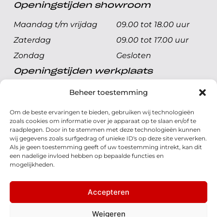
Openingstijden showroom
Maandag t/m vrijdag
09.00 tot 18.00 uur
Zaterdag
09.00 tot 17.00 uur
Zondag
Gesloten
Openingstijden werkplaats
Maandag t/m vrijdag
08.00 tot 17.00 uur
Beheer toestemming
Zaterdag
08.00 tot 17.00 uur
Om de beste ervaringen te bieden, gebruiken wij technologieën
Zondag
Gesloten
zoals cookies om informatie over je apparaat op te slaan en/of te
raadplegen. Door in te stemmen met deze technologieën kunnen
wij gegevens zoals surfgedrag of unieke ID's op deze site verwerken.
Volg ons
Als je geen toestemming geeft of uw toestemming intrekt, kan dit
een nadelige invloed hebben op bepaalde functies en
mogelijkheden.
Accepteren
© 2026 - Honda Welman
Privacy Statement
Weigeren