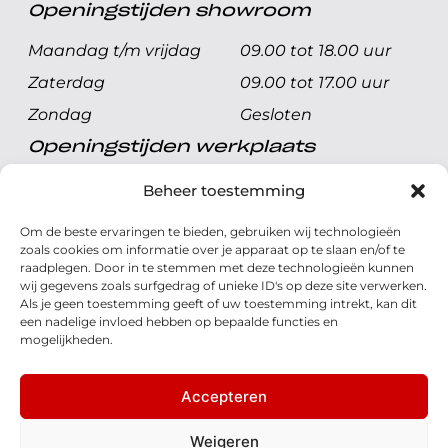
Openingstijden showroom
Maandag t/m vrijdag
09.00 tot 18.00 uur
Zaterdag
09.00 tot 17.00 uur
Zondag
Gesloten
Openingstijden werkplaats
Maandag t/m vrijdag
08.00 tot 17.00 uur
Beheer toestemming
Zaterdag
08.00 tot 17.00 uur
Om de beste ervaringen te bieden, gebruiken wij technologieën
Zondag
Gesloten
zoals cookies om informatie over je apparaat op te slaan en/of te
raadplegen. Door in te stemmen met deze technologieën kunnen
wij gegevens zoals surfgedrag of unieke ID's op deze site verwerken.
Volg ons
Als je geen toestemming geeft of uw toestemming intrekt, kan dit
een nadelige invloed hebben op bepaalde functies en
mogelijkheden.
Accepteren
© 2026 - Honda Welman
Privacy Statement
Weigeren