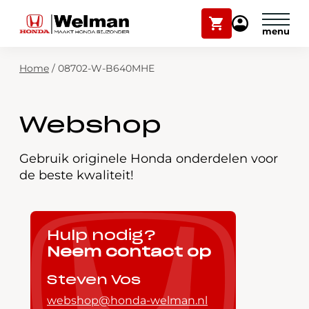
Winkelwagen
Mijn
Honda
Welman
Zoekfunctie
Home
/
08702-W-B640MHE
Modellen
Voorraad
Plan onderhoud
Webshop
Onderhoud en service
Mijn Honda Welman
Gebruik originele Honda onderdelen voor
de beste kwaliteit!
Over ons
Webshop
Hulp nodig?
Neem contact op
Contact
Steven Vos
webshop@honda-welman.nl