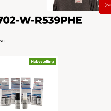
(va
702-W-R539PHE
ten
Nabestelling