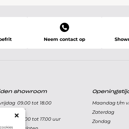
efrit
Neem contact op
Showr
ijden showroom
Openingstij
rijdag
09.00 tot 18.00
Maandag t/m vr
uur
Zaterdag
09.00 tot 17.00 uur
Zondag
 cookies
Gesloten