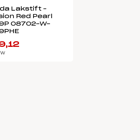
a Lakstift –
sion Red Pearl
9P 08702-W-
9PHE
9,12
BTW