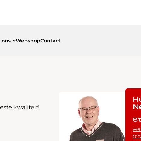
 ons
Webshop
Contact
id
id
H
ste kwaliteit!
N
S
we
072