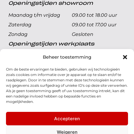
Openingstijden showroom
Maandag t/m vrijdag
09.00 tot 18.00 uur
Zaterdag
09.00 tot 17.00 uur
Zondag
Gesloten
Openingstijden werkplaats
Maandag t/m vrijdag
08.00 tot 17.00 uur
Beheer toestemming
Zaterdag
08.00 tot 17.00 uur
Om de beste ervaringen te bieden, gebruiken wij technologieën
Zondag
Gesloten
zoals cookies om informatie over je apparaat op te slaan en/of te
raadplegen. Door in te stemmen met deze technologieën kunnen
wij gegevens zoals surfgedrag of unieke ID's op deze site verwerken.
Volg ons
Als je geen toestemming geeft of uw toestemming intrekt, kan dit
een nadelige invloed hebben op bepaalde functies en
mogelijkheden.
Accepteren
© 2026 - Honda Welman
Privacy Statement
Weigeren