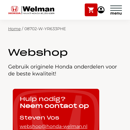
Winkelwagen
Mijn
Honda
Welman
Zoekfunctie
Home
/
08702-W-YR633PHE
Modellen
Voorraad
Plan onderhoud
Webshop
Onderhoud en service
Mijn Honda Welman
Gebruik originele Honda onderdelen voor
de beste kwaliteit!
Over ons
Webshop
Hulp nodig?
Neem contact op
Contact
Steven Vos
webshop@honda-welman.nl