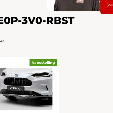
(va
E0P-3V0-RBST
ten
Nabestelling