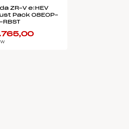
da ZR-V e:HEV
ust Pack 08E0P-
-RBST
.765,00
BTW