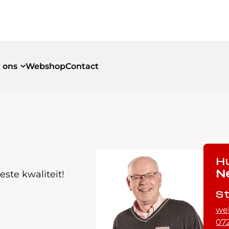
 ons
Webshop
Contact
id
id
H
ste kwaliteit!
N
S
we
072