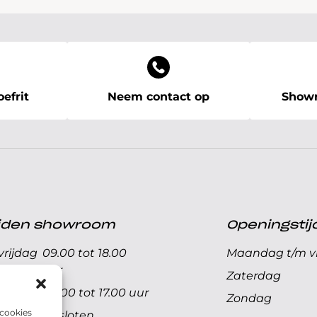
efrit
Neem contact op
Showr
ijden showroom
Openingstij
rijdag
09.00 tot 18.00
Maandag t/m vr
uur
Zaterdag
09.00 tot 17.00 uur
Zondag
 cookies
Gesloten