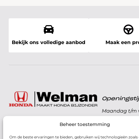
Bekijk ons volledige aanbod
Maak een pro
Openingst
Maandag t/m v
072 - 57 16 9 40
Beheer toestemming
Zaterdag
Parelweg 3, 1812 RS
Om de beste ervaringen te bieden, gebruiken wij technologieën zoals
Zondag