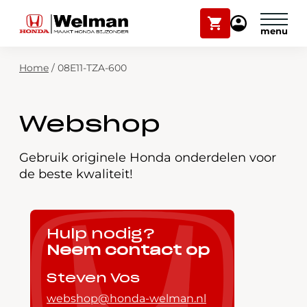
Winkelwagen
Mijn
Honda
Welman
Zoekfunctie
Home
/
08E11-TZA-600
Modellen
Voorraad
Plan onderhoud
Webshop
Onderhoud en service
Mijn Honda Welman
Gebruik originele Honda onderdelen voor
de beste kwaliteit!
Over ons
Webshop
Hulp nodig?
Neem contact op
Contact
Steven Vos
webshop@honda-welman.nl