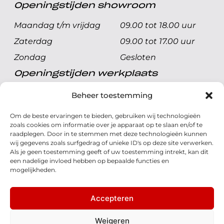
Openingstijden showroom
Maandag t/m vrijdag
09.00 tot 18.00 uur
Zaterdag
09.00 tot 17.00 uur
Zondag
Gesloten
Openingstijden werkplaats
Maandag t/m vrijdag
08.00 tot 17.00 uur
Beheer toestemming
Zaterdag
08.00 tot 17.00 uur
Om de beste ervaringen te bieden, gebruiken wij technologieën
Zondag
Gesloten
zoals cookies om informatie over je apparaat op te slaan en/of te
raadplegen. Door in te stemmen met deze technologieën kunnen
wij gegevens zoals surfgedrag of unieke ID's op deze site verwerken.
Volg ons
Als je geen toestemming geeft of uw toestemming intrekt, kan dit
een nadelige invloed hebben op bepaalde functies en
mogelijkheden.
Accepteren
© 2026 - Honda Welman
Privacy Statement
Weigeren