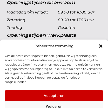
Openingstijden showroom
Maandag t/m vrijdag
09.00 tot 18.00 uur
Zaterdag
09.00 tot 17.00 uur
Zondag
Gesloten
Openingstijden werkplaats
Maandag t/m vrijdag
08.00 tot 17.00 uur
Beheer toestemming
Zaterdag
08.00 tot 17.00 uur
Om de beste ervaringen te bieden, gebruiken wij technologieën
Zondag
Gesloten
zoals cookies om informatie over je apparaat op te slaan en/of te
raadplegen. Door in te stemmen met deze technologieën kunnen
wij gegevens zoals surfgedrag of unieke ID's op deze site verwerken.
Volg ons
Als je geen toestemming geeft of uw toestemming intrekt, kan dit
een nadelige invloed hebben op bepaalde functies en
mogelijkheden.
Accepteren
© 2026 - Honda Welman
Privacy Statement
Weigeren