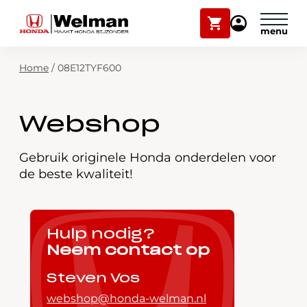
Winkelwagen
Mijn
Honda
Welman
Zoekfunctie
Home
/
08E12TYF600
Modellen
Voorraad
Plan onderhoud
Webshop
Onderhoud en service
Mijn Honda Welman
Gebruik originele Honda onderdelen voor
de beste kwaliteit!
Over ons
Webshop
Hulp nodig?
Neem contact op
Contact
Steven Vos
webshop@honda-welman.nl