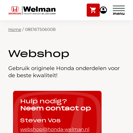
Winkelwagen
Mijn
Honda
Welman
Zoekfunctie
Home
/
08E16T50600B
Modellen
Voorraad
Plan onderhoud
Webshop
Onderhoud en service
Mijn Honda Welman
Gebruik originele Honda onderdelen voor
de beste kwaliteit!
Over ons
Webshop
Hulp nodig?
Neem contact op
Contact
Steven Vos
webshop@honda-welman.nl