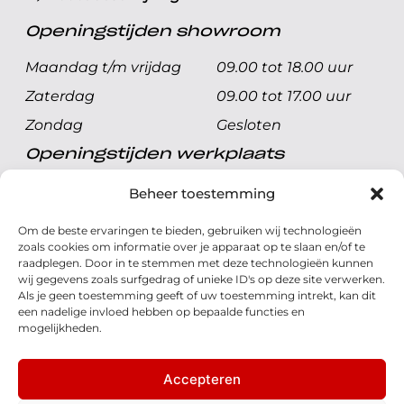
Openingstijden showroom
Maandag t/m vrijdag
09.00 tot 18.00 uur
Zaterdag
09.00 tot 17.00 uur
Zondag
Gesloten
Openingstijden werkplaats
Maandag t/m vrijdag
08.00 tot 17.00 uur
Beheer toestemming
Zaterdag
08.00 tot 17.00 uur
Om de beste ervaringen te bieden, gebruiken wij technologieën
Zondag
Gesloten
zoals cookies om informatie over je apparaat op te slaan en/of te
raadplegen. Door in te stemmen met deze technologieën kunnen
wij gegevens zoals surfgedrag of unieke ID's op deze site verwerken.
Volg ons
Als je geen toestemming geeft of uw toestemming intrekt, kan dit
een nadelige invloed hebben op bepaalde functies en
mogelijkheden.
Accepteren