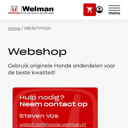
Winkelwagen
Mijn
Honda
Welman
Zoekfunctie
Home
/
08E16TYF600
Modellen
Voorraad
Plan onderhoud
Webshop
Onderhoud en service
Mijn Honda Welman
Gebruik originele Honda onderdelen voor
de beste kwaliteit!
Over ons
Webshop
Hulp nodig?
Neem contact op
Contact
Steven Vos
webshop@honda-welman.nl