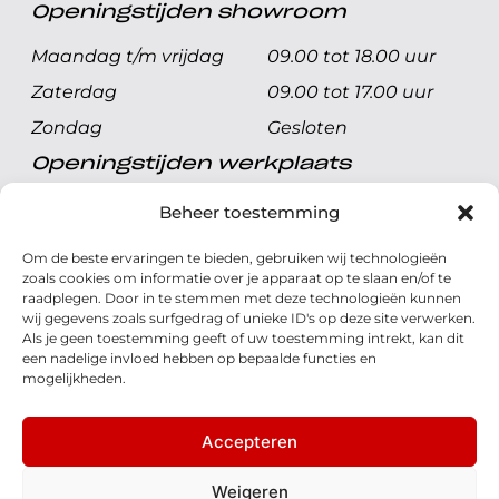
Openingstijden showroom
Maandag t/m vrijdag
09.00 tot 18.00 uur
Zaterdag
09.00 tot 17.00 uur
Zondag
Gesloten
Openingstijden werkplaats
Maandag t/m vrijdag
08.00 tot 17.00 uur
Beheer toestemming
Zaterdag
08.00 tot 17.00 uur
Om de beste ervaringen te bieden, gebruiken wij technologieën
Zondag
Gesloten
zoals cookies om informatie over je apparaat op te slaan en/of te
raadplegen. Door in te stemmen met deze technologieën kunnen
wij gegevens zoals surfgedrag of unieke ID's op deze site verwerken.
Volg ons
Als je geen toestemming geeft of uw toestemming intrekt, kan dit
een nadelige invloed hebben op bepaalde functies en
mogelijkheden.
Accepteren
© 2026 - Honda Welman
Privacy Statement
Weigeren