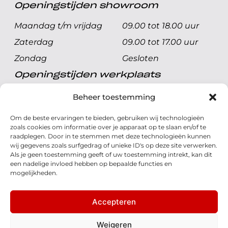
Openingstijden showroom
Maandag t/m vrijdag
09.00 tot 18.00 uur
Zaterdag
09.00 tot 17.00 uur
Zondag
Gesloten
Openingstijden werkplaats
Maandag t/m vrijdag
08.00 tot 17.00 uur
Beheer toestemming
Zaterdag
08.00 tot 17.00 uur
Om de beste ervaringen te bieden, gebruiken wij technologieën
Zondag
Gesloten
zoals cookies om informatie over je apparaat op te slaan en/of te
raadplegen. Door in te stemmen met deze technologieën kunnen
wij gegevens zoals surfgedrag of unieke ID's op deze site verwerken.
Volg ons
Als je geen toestemming geeft of uw toestemming intrekt, kan dit
een nadelige invloed hebben op bepaalde functies en
mogelijkheden.
Accepteren
© 2026 - Honda Welman
Privacy Statement
Weigeren