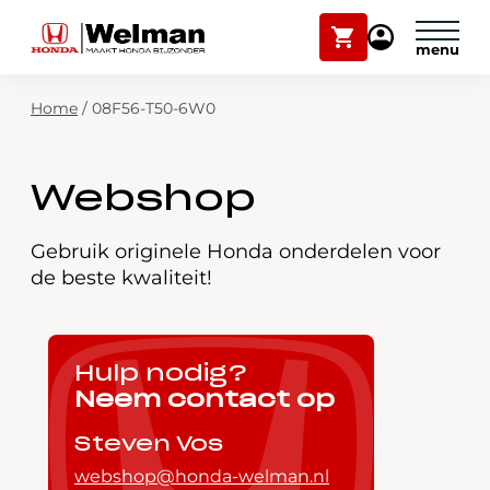
Winkelwagen
Mijn
Honda
Welman
Zoekfunctie
Home
/
08F56-T50-6W0
Modellen
Voorraad
Plan onderhoud
Webshop
Onderhoud en service
Mijn Honda Welman
Gebruik originele Honda onderdelen voor
de beste kwaliteit!
Over ons
Webshop
Hulp nodig?
Neem contact op
Contact
Steven Vos
webshop@honda-welman.nl