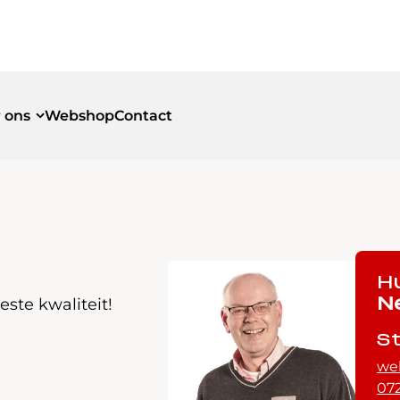
 ons
Webshop
Contact
id
id
H
ste kwaliteit!
N
S
we
072