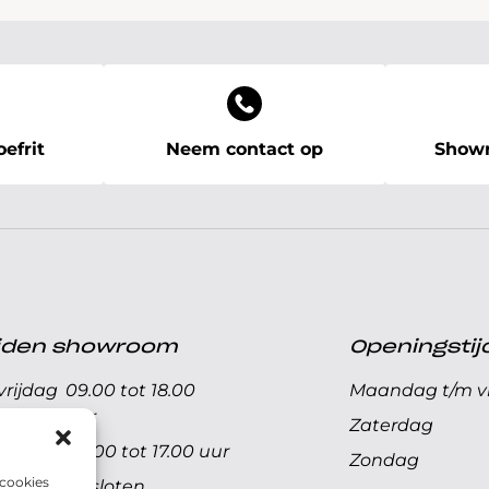
efrit
Neem contact op
Showr
ijden showroom
Openingstij
rijdag
09.00 tot 18.00
Maandag t/m vr
uur
Zaterdag
09.00 tot 17.00 uur
Zondag
 cookies
Gesloten