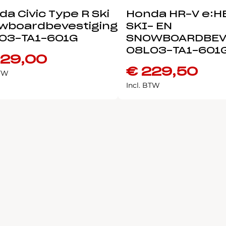
a Civic Type R Ski
Honda HR-V e:H
wboardbevestiging
SKI- EN
03-TA1-601G
SNOWBOARDBEV
08L03-TA1-601
29,00
€
229,50
BTW
Incl. BTW