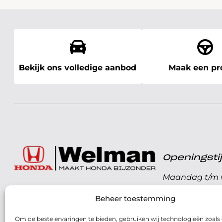
Bekijk ons volledige aanbod
Maak een pro
Openingst
Maandag t/m v
072 - 57 16 9 40
Beheer toestemming
Zaterdag
Parelweg 3, 1812 RS
Om de beste ervaringen te bieden, gebruiken wij technologieën zoals
Zondag