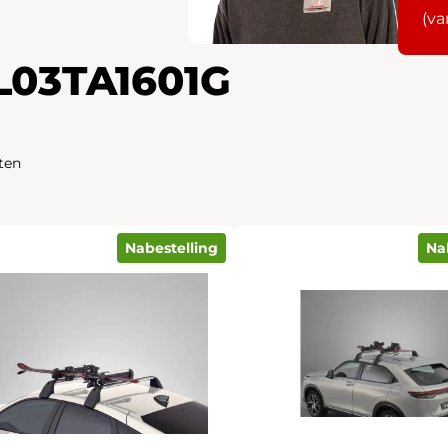
(va
L03TA1601G
ten
Nabestelling
Na