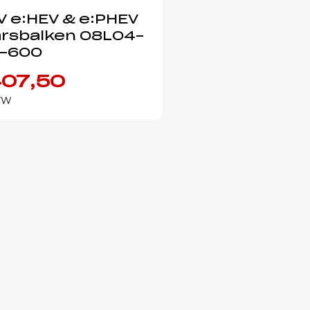
V e:HEV & e:PHEV
rsbalken 08L04-
-600
07,50
BTW