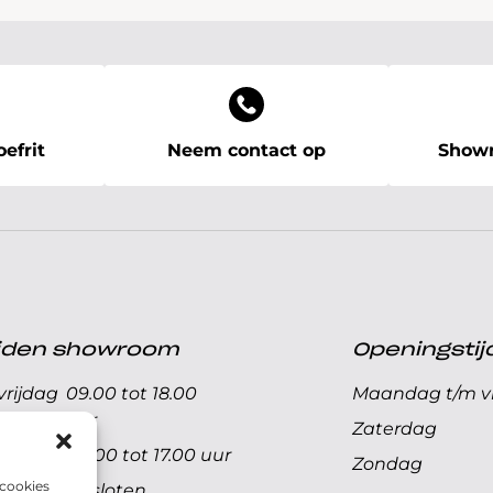
efrit
Neem contact op
Showr
ijden showroom
Openingstij
rijdag
09.00 tot 18.00
Maandag t/m vr
uur
Zaterdag
09.00 tot 17.00 uur
Zondag
 cookies
Gesloten