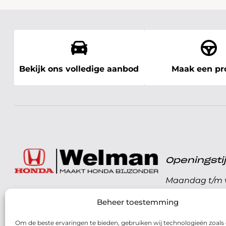
Bekijk ons volledige aanbod
Maak een pro
Openingst
Maandag t/m v
072 - 57 16 9 40
Beheer toestemming
Zaterdag
Parelweg 3, 1812 RS
Om de beste ervaringen te bieden, gebruiken wij technologieën zoals
Zondag