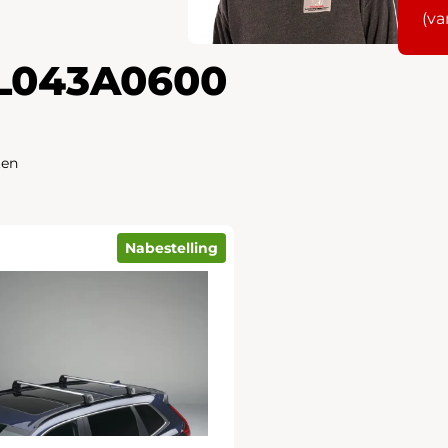
(va
L043A0600
ten
Nabestelling