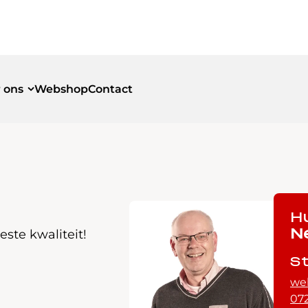
 ons
Webshop
Contact
id
id
H
ste kwaliteit!
N
S
we
072