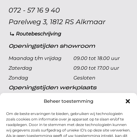
072 - 57 16 9 40
Parelweg 3, 1812 RS Alkmaar
Routebeschrijving
Openingstijden showroom
Maandag t/m vrijdag
09.00 tot 18.00 uur
Zaterdag
09.00 tot 17.00 uur
Zondag
Gesloten
Openingstijden werkplaats
Maandag t/m vrijdag
08.00 tot 17.00 uur
Beheer toestemming
Zaterdag
08.00 tot 17.00 uur
Om de beste ervaringen te bieden, gebruiken wij technologieën
Zondag
Gesloten
zoals cookies om informatie over je apparaat op te slaan en/of te
raadplegen. Door in te stemmen met deze technologieën kunnen
wij gegevens zoals surfgedrag of unieke ID's op deze site verwerken.
Volg ons
Als je geen toestemming geeft of uw toestemming intrekt, kan dit