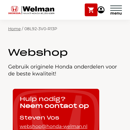
Winkelwagen
Mijn
Honda
Welman
Zoekfunctie
Home
/
08L92-3V0-R13P
Modellen
Voorraad
Plan onderhoud
Webshop
Onderhoud en service
Mijn Honda Welman
Gebruik originele Honda onderdelen voor
de beste kwaliteit!
Over ons
Webshop
Hulp nodig?
Neem contact op
Contact
Steven Vos
webshop@honda-welman.nl