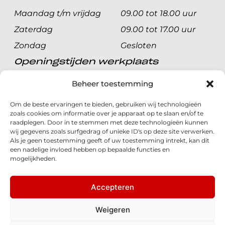
Maandag t/m vrijdag
09.00 tot 18.00 uur
Zaterdag
09.00 tot 17.00 uur
Zondag
Gesloten
Openingstijden werkplaats
Maandag t/m vrijdag
08.00 tot 17.00 uur
Beheer toestemming
Zaterdag
08.00 tot 17.00 uur
Om de beste ervaringen te bieden, gebruiken wij technologieën
Zondag
Gesloten
zoals cookies om informatie over je apparaat op te slaan en/of te
raadplegen. Door in te stemmen met deze technologieën kunnen
wij gegevens zoals surfgedrag of unieke ID's op deze site verwerken.
Volg ons
Als je geen toestemming geeft of uw toestemming intrekt, kan dit
een nadelige invloed hebben op bepaalde functies en
mogelijkheden.
Accepteren
© 2026 - Honda Welman
Privacy Statement
Weigeren
- Dé Honda Dealer van Nederland