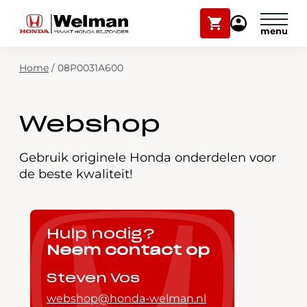
Winkelwagen
Mijn
Honda
Welman
Zoekfunctie
Home
/
08P0031A600
Modellen
Voorraad
Plan onderhoud
Webshop
Onderhoud en service
Mijn Honda Welman
Gebruik originele Honda onderdelen voor
de beste kwaliteit!
Over ons
Webshop
Hulp nodig?
Neem contact op
Contact
Steven Vos
webshop@honda-welman.nl