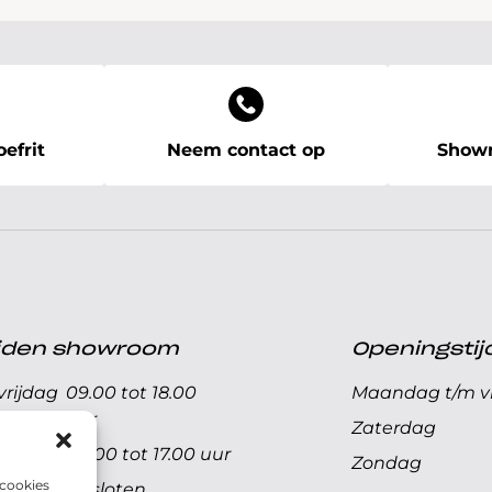
efrit
Neem contact op
Showr
ijden showroom
Openingstij
rijdag
09.00 tot 18.00
Maandag t/m vr
uur
Zaterdag
09.00 tot 17.00 uur
Zondag
 cookies
Gesloten