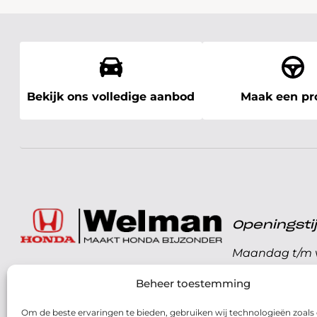
Bekijk ons volledige aanbod
Maak een pro
Openingst
Maandag t/m v
072 - 57 16 9 40
Beheer toestemming
Zaterdag
Parelweg 3, 1812 RS
Om de beste ervaringen te bieden, gebruiken wij technologieën zoals
Zondag