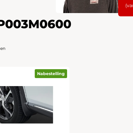
(va
P003M0600
ten
Nabestelling