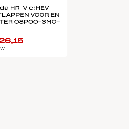
da HR-V e:HEV
TLAPPEN VOOR EN
TER 08P00-3M0-
26,15
BTW