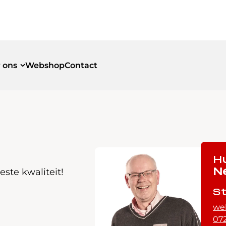
 ons
Webshop
Contact
id
id
H
ste kwaliteit!
N
S
we
072