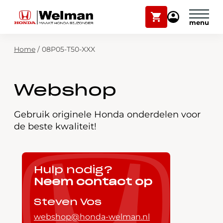
Winkelwagen
Mijn
Honda
Welman
Zoekfunctie
Home
/
08P05-T50-XXX
Modellen
Voorraad
Plan onderhoud
Webshop
Onderhoud en service
Mijn Honda Welman
Gebruik originele Honda onderdelen voor
de beste kwaliteit!
Over ons
Webshop
Hulp nodig?
Neem contact op
Contact
Steven Vos
webshop@honda-welman.nl