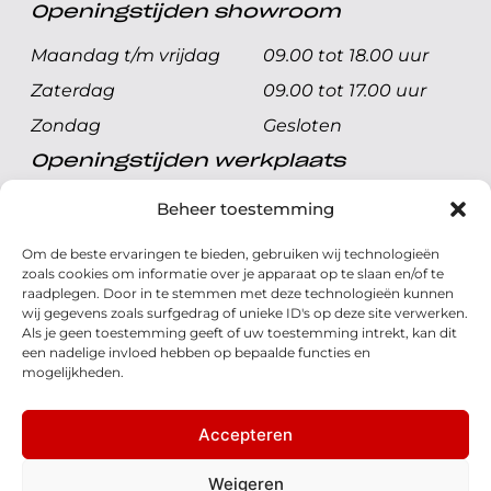
Openingstijden showroom
Maandag t/m vrijdag
09.00 tot 18.00 uur
Zaterdag
09.00 tot 17.00 uur
Zondag
Gesloten
Openingstijden werkplaats
Maandag t/m vrijdag
08.00 tot 17.00 uur
Beheer toestemming
Zaterdag
08.00 tot 17.00 uur
Om de beste ervaringen te bieden, gebruiken wij technologieën
Zondag
Gesloten
zoals cookies om informatie over je apparaat op te slaan en/of te
raadplegen. Door in te stemmen met deze technologieën kunnen
wij gegevens zoals surfgedrag of unieke ID's op deze site verwerken.
Volg ons
Als je geen toestemming geeft of uw toestemming intrekt, kan dit
een nadelige invloed hebben op bepaalde functies en
mogelijkheden.
Accepteren
© 2026 - Honda Welman
Privacy Statement
Weigeren