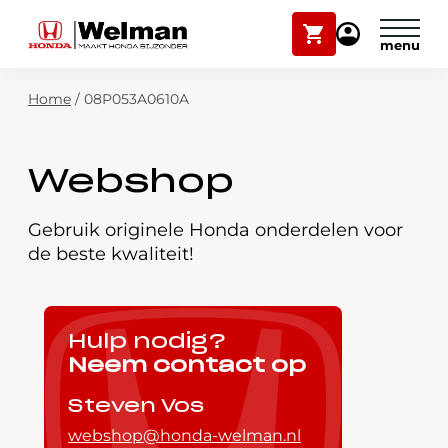
Winkelwagen
Mijn
Honda
Welman
Zoekfunctie
Home
/
08P053A0610A
Modellen
Voorraad
Plan onderhoud
Webshop
Onderhoud en service
Mijn Honda Welman
Gebruik originele Honda onderdelen voor
de beste kwaliteit!
Over ons
Webshop
Hulp nodig?
Neem contact op
Contact
Steven Vos
webshop@honda-welman.nl