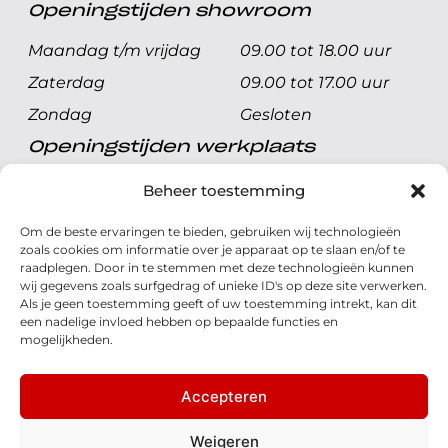
Openingstijden showroom
Maandag t/m vrijdag
09.00 tot 18.00 uur
Zaterdag
09.00 tot 17.00 uur
Zondag
Gesloten
Openingstijden werkplaats
Maandag t/m vrijdag
08.00 tot 17.00 uur
Beheer toestemming
Zaterdag
08.00 tot 17.00 uur
Om de beste ervaringen te bieden, gebruiken wij technologieën
Zondag
Gesloten
zoals cookies om informatie over je apparaat op te slaan en/of te
raadplegen. Door in te stemmen met deze technologieën kunnen
wij gegevens zoals surfgedrag of unieke ID's op deze site verwerken.
Volg ons
Als je geen toestemming geeft of uw toestemming intrekt, kan dit
een nadelige invloed hebben op bepaalde functies en
mogelijkheden.
Accepteren
© 2026 - Honda Welman
Privacy Statement
Weigeren