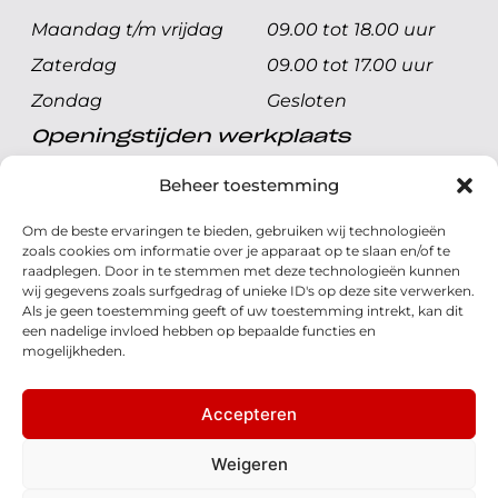
Maandag t/m vrijdag
09.00 tot 18.00 uur
Zaterdag
09.00 tot 17.00 uur
Zondag
Gesloten
Openingstijden werkplaats
Maandag t/m vrijdag
08.00 tot 17.00 uur
Beheer toestemming
Zaterdag
08.00 tot 17.00 uur
Om de beste ervaringen te bieden, gebruiken wij technologieën
Zondag
Gesloten
zoals cookies om informatie over je apparaat op te slaan en/of te
raadplegen. Door in te stemmen met deze technologieën kunnen
wij gegevens zoals surfgedrag of unieke ID's op deze site verwerken.
Volg ons
Als je geen toestemming geeft of uw toestemming intrekt, kan dit
een nadelige invloed hebben op bepaalde functies en
mogelijkheden.
Accepteren
© 2026 - Honda Welman
Privacy Statement
Weigeren
- Dé Honda Dealer van Nederland