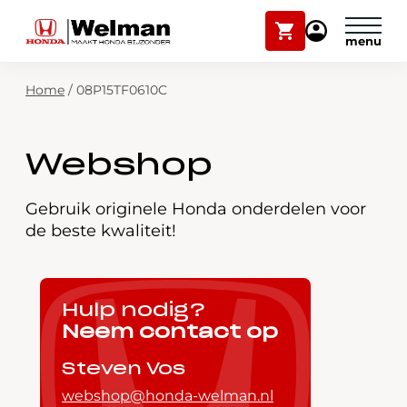
Winkelwagen
Mijn
Honda
Welman
Zoekfunctie
Home
/
08P15TF0610C
Modellen
Voorraad
Plan onderhoud
Webshop
Onderhoud en service
Mijn Honda Welman
Gebruik originele Honda onderdelen voor
de beste kwaliteit!
Over ons
Webshop
Hulp nodig?
Neem contact op
Contact
Steven Vos
webshop@honda-welman.nl