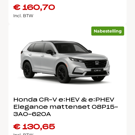
€
160,70
Incl. BTW
Nabestelling
Honda CR-V e:HEV & e:PHEV
Elegance mattenset 08P15-
3A0-620A
€
130,65