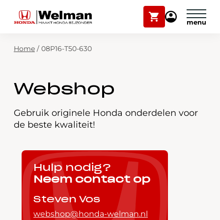
Winkelwagen
Mijn
Honda
Welman
Zoekfunctie
Home
/
08P16-T50-630
Modellen
Voorraad
Plan onderhoud
Webshop
Onderhoud en service
Mijn Honda Welman
Gebruik originele Honda onderdelen voor
de beste kwaliteit!
Over ons
Webshop
Hulp nodig?
Neem contact op
Contact
Steven Vos
webshop@honda-welman.nl