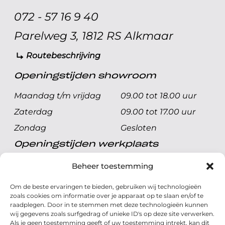
072 - 57 16 9 40
Parelweg 3, 1812 RS Alkmaar
Routebeschrijving
Openingstijden showroom
Maandag t/m vrijdag
09.00 tot 18.00 uur
Zaterdag
09.00 tot 17.00 uur
Zondag
Gesloten
Openingstijden werkplaats
Maandag t/m vrijdag
08.00 tot 17.00 uur
Beheer toestemming
Zaterdag
08.00 tot 17.00 uur
Om de beste ervaringen te bieden, gebruiken wij technologieën
Zondag
Gesloten
zoals cookies om informatie over je apparaat op te slaan en/of te
raadplegen. Door in te stemmen met deze technologieën kunnen
wij gegevens zoals surfgedrag of unieke ID's op deze site verwerken.
Volg ons
Als je geen toestemming geeft of uw toestemming intrekt, kan dit