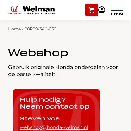
Winkelwagen
Mijn
Honda
Welman
Zoekfunctie
Home
/
08P99-3A0-650
Modellen
Voorraad
Plan onderhoud
Webshop
Onderhoud en service
Mijn Honda Welman
Gebruik originele Honda onderdelen voor
de beste kwaliteit!
Over ons
Webshop
Hulp nodig?
Neem contact op
Contact
Steven Vos
webshop@honda-welman.nl