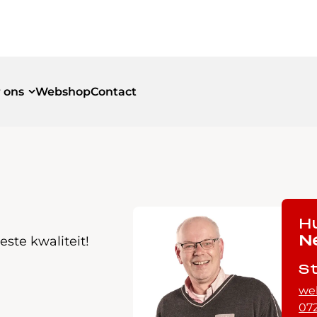
 ons
Webshop
Contact
id
id
H
ste kwaliteit!
N
S
we
072