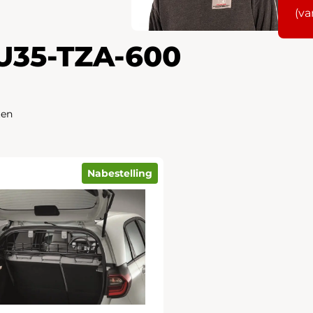
(va
U35-TZA-600
ten
Nabestelling