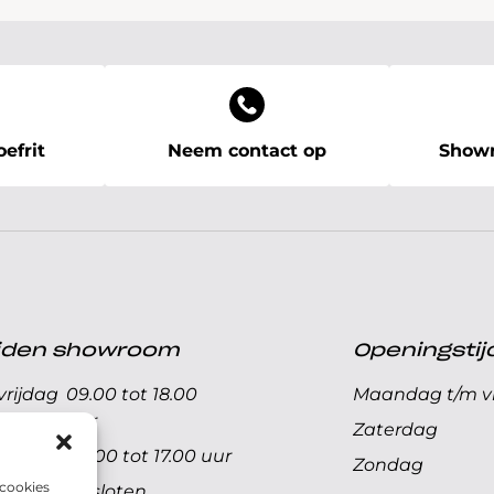
efrit
Neem contact op
Showr
ijden showroom
Openingstij
rijdag
09.00 tot 18.00
Maandag t/m vr
uur
Zaterdag
09.00 tot 17.00 uur
Zondag
 cookies
Gesloten