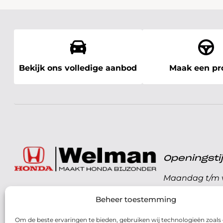
Bekijk ons volledige aanbod
Maak een pro
Openingst
Maandag t/m v
072 - 57 16 9 40
Beheer toestemming
Zaterdag
Parelweg 3, 1812 RS
Om de beste ervaringen te bieden, gebruiken wij technologieën zoals
Zondag