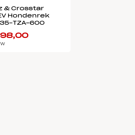
z & Crosstar
EV Hondenrek
35-TZA-600
98,00
BTW