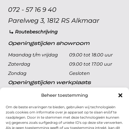
072 - 57 16 9 40
Parelweg 3, 1812 RS Alkmaar
Routebeschrijving
Openingstijden showroom
Maandag t/m vrijdag
09.00 tot 18.00 uur
Zaterdag
09.00 tot 17.00 uur
Zondag
Gesloten
Openingstijden werkplaats
Maandag t/m vrijdag
08.00 tot 17.00 uur
Beheer toestemming
Zaterdag
08.00 tot 17.00 uur
Om de beste ervaringen te bieden, gebruiken wij technologieën
Zondag
Gesloten
zoals cookies om informatie over je apparaat op te slaan en/of te
raadplegen. Door in te stemmen met deze technologieën kunnen
wij gegevens zoals surfgedrag of unieke ID's op deze site verwerken.
Volg ons
Als je geen toestemming geeft of uw toestemming intrekt, kan dit