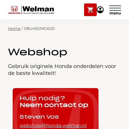
Winkelwagen
Mijn
Honda
Welman
Zoekfunctie
Home
/
08U45SMG600
Modellen
Voorraad
Plan onderhoud
Webshop
Onderhoud en service
Mijn Honda Welman
Gebruik originele Honda onderdelen voor
de beste kwaliteit!
Over ons
Webshop
Hulp nodig?
Neem contact op
Contact
Steven Vos
webshop@honda-welman.nl